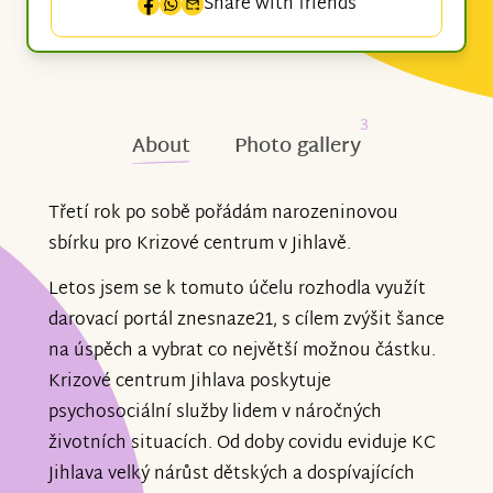
Share with friends
3
About
Photo gallery
Třetí rok po sobě pořádám narozeninovou
sbírku pro Krizové centrum v Jihlavě.
Letos jsem se k tomuto účelu rozhodla využít
darovací portál znesnaze21, s cílem zvýšit šance
na úspěch a vybrat co největší možnou částku.
Krizové centrum Jihlava poskytuje
psychosociální služby lidem v náročných
životních situacích. Od doby covidu eviduje KC
Jihlava velký nárůst dětských a dospívajících