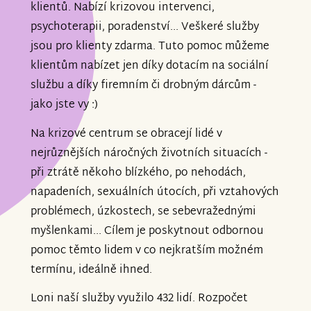
klientů. Nabízí krizovou intervenci,
psychoterapii, poradenství... Veškeré služby
jsou pro klienty zdarma. Tuto pomoc můžeme
klientům nabízet jen díky dotacím na sociální
službu a díky firemním či drobným dárcům -
jako jste vy :)
Na krizové centrum se obracejí lidé v
nejrůznějších náročných životních situacích -
při ztrátě někoho blízkého, po nehodách,
napadeních, sexuálních útocích, při vztahových
problémech, úzkostech, se sebevražednými
myšlenkami... Cílem je poskytnout odbornou
pomoc těmto lidem v co nejkratším možném
termínu, ideálně ihned.
Loni naší služby využilo 432 lidí. Rozpočet