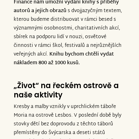
Finance nám umožní vydání knihy s příběhy
autorů a jejich obrazů
s dvojjazyčným textem,
kterou budeme distribuovat v rámci besed s
významnými osobnostmi, charitativních akcí,
sbírek na podporu lidí v nouzi, osvětové
činnosti v rámci škol, festivalů a nejrůznějších
veřejných akcí.
Knihu bychom chtěli vydat
nákladem 800 až 1000 kusů.
„Život“ na řeckém ostrově a
naše aktivity
Kresby a malby vznikly v uprchlickém táboře
Moria na ostrově Lesbos. V poslední době byly
stovky dětí bez doprovodu z těchto táborů
přemístěny do Švýcarska a deseti států