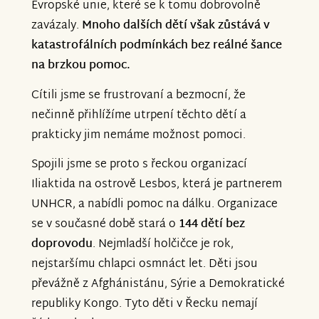
Evropské unie, které se k tomu dobrovolně
zavázaly.
Mnoho dalších dětí však zůstává v
katastrofálních podmínkách bez reálné šance
na brzkou pomoc.
Cítili jsme se frustrovaní a bezmocní, že
nečinně přihlížíme utrpení těchto dětí a
prakticky jim nemáme možnost pomoci.
Spojili jsme se proto s řeckou organizací
Iliaktida na ostrově Lesbos, která je partnerem
UNHCR, a nabídli pomoc na dálku. Organizace
se v současné době stará o
144 dětí bez
doprovodu
. Nejmladší holčičce je rok,
nejstaršímu chlapci osmnáct let. Děti jsou
převážně z Afghánistánu, Sýrie a Demokratické
republiky Kongo. Tyto děti v Řecku nemají