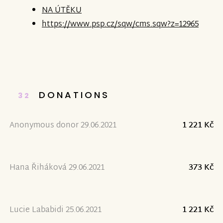
NA ÚTĚKU
https://www.psp.cz/sqw/cms.sqw?z=12965
DONATIONS
32
Anonymous donor 29.06.2021
1 221 Kč
Hana Řiháková 29.06.2021
373 Kč
Lucie Lababidi 25.06.2021
1 221 Kč