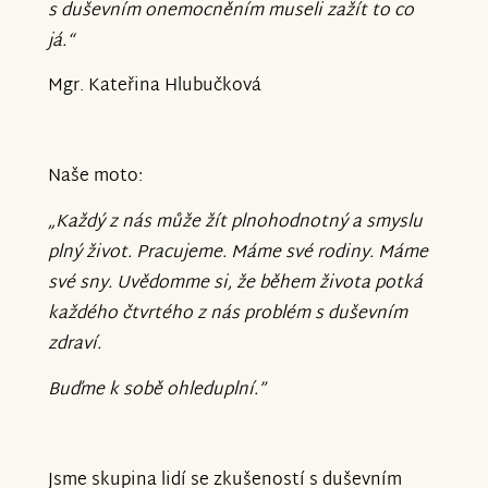
s duševním onemocněním museli zažít to co
já.“
Mgr. Kateřina Hlubučková
Naše moto:
„Každý z nás může žít plnohodnotný a smyslu
plný život. Pracujeme. Máme své rodiny. Máme
své sny. Uvědomme si, že během života potká
každého čtvrtého z nás problém s duševním
zdraví.
Buďme k sobě ohleduplní.”
Jsme skupina lidí se zkušeností s duševním