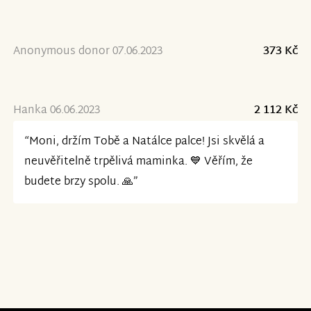
Anonymous donor 07.06.2023
373 Kč
Hanka 06.06.2023
2 112 Kč
“Moni, držím Tobě a Natálce palce! Jsi skvělá a
neuvěřitelně trpělivá maminka. 💙 Věřím, že
budete brzy spolu. 🙏”