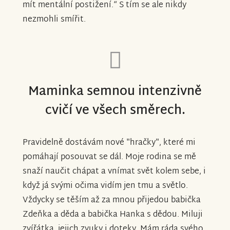
mít mentální postižení.“ S tím se ale nikdy
nezmohli smířit.
Maminka semnou intenzivně
cvičí ve všech směrech.
Pravidelně dostávám nové "hračky", které mi
pomáhají posouvat se dál. Moje rodina se mě
snaží naučit chápat a vnímat svět kolem sebe, i
když já svými očima vidím jen tmu a světlo.
Vždycky se těším až za mnou přijedou babička
Zdeňka a děda a babička Hanka s dědou. Miluji
zvířátka, jejich zvuky i doteky. Mám ráda svého