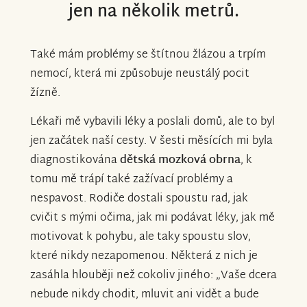
jen na několik metrů.
Také mám problémy se štítnou žlázou a trpím
nemocí, která mi způsobuje neustálý pocit
žízně.
Lékaři mě vybavili léky a poslali domů, ale to byl
jen začátek naší cesty. V šesti měsících mi byla
diagnostikována
dětská mozková obrna
, k
tomu mě trápí také zažívací problémy a
nespavost. Rodiče dostali spoustu rad, jak
cvičit s mými očima, jak mi podávat léky, jak mě
motivovat k pohybu, ale taky spoustu slov,
které nikdy nezapomenou. Některá z nich je
zasáhla hlouběji než cokoliv jiného: „Vaše dcera
nebude nikdy chodit, mluvit ani vidět a bude