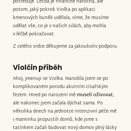
potřebuje. Léčba je finančně náročná, ale
potom, jaký pokrok Violka po aplikaci
kmenových buněk udělala, víme, že musíme
udělat vše, co je v našich silách, aby mohla
v léčbě pokračovat.
Z celého srdce děkujeme za jakoukoliv podporu.
Violčin příběh
Ahoj, jmenuji se Violka. Narodila jsem se po
komplikovaném porodu akutním císařským
řezem. Hned po narození mě
museli oživovat
,
ale nakonec jsem začala dýchat sama. Po
několika dnech na jednotce intenzivní péče mě
i maminku propustili domů, kde jsme s
tatínkem začali budovat nový domov plný lásky