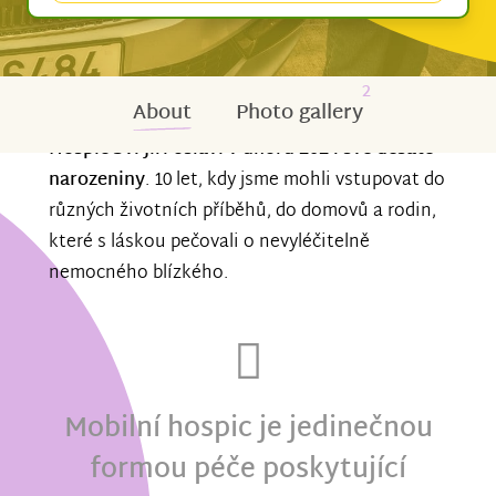
2
About
Photo gallery
Hospic Sv. Jiří oslaví v únoru 2024 své desáté
narozeniny
. 10 let, kdy jsme mohli vstupovat do
různých životních příběhů, do domovů a rodin,
které s láskou pečovali o nevyléčitelně
nemocného blízkého.
Mobilní hospic je jedinečnou
formou péče poskytující