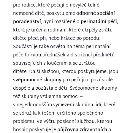
pro rodiče, které pečují o nevyléčitelně
nemocné dítě, poskytujeme
odborné sociální
poradenství
, nyní rozšířené o
perinatální péči
,
která je určena rodinám, které utrpěly ztrátu
dítěte před, při, nebo krátce po porodu.
Součástí je také osvěta na téma perinatální
péče formou přednášek a distribucí předmětů
souvisejících s loučením a se ztrátou
dítěte.
Další službou, kterou poskytujeme, jsou
svépomocné skupiny
pro pečující, pozůstalé
dospělé a pozůstalé děti. Svépomocné skupiny
též skupiny vzájemné pomoci –
v nejjednodušším vymezení skupina lidí, které
se sdružila k řešení určitého společného
problému. Ve výčtu poslední službou, kterou
hospic poskytuje je
půjčovna zdravotních a