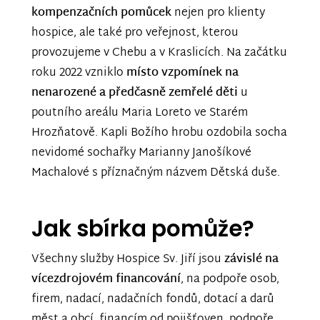
kompenzačních pomůcek
nejen pro klienty
hospice, ale také pro veřejnost, kterou
provozujeme v Chebu a v Kraslicích. Na začátku
roku 2022 vzniklo
místo vzpomínek na
nenarozené a předčasně zemřelé děti
u
poutního areálu Maria Loreto ve Starém
Hrozňatově. Kapli Božího hrobu ozdobila socha
nevidomé sochařky Marianny Janošíkové
Machalové s příznačným názvem Dětská duše.
Jak sbírka pomůže?
Všechny služby Hospice Sv. Jiří jsou
závislé na
vícezdrojovém financování
, na podpoře osob,
firem, nadací, nadačních fondů, dotací a darů
měst a obcí, financím od pojišťoven, podpoře