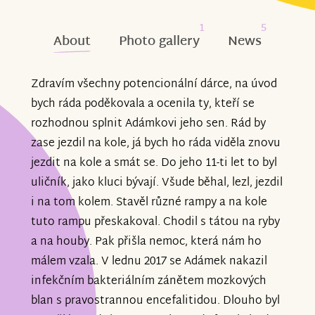
1
5
About
Photo gallery
News
Zdravím všechny potencionální dárce, na úvod
bych ráda poděkovala a ocenila ty, kteří se
rozhodnou splnit Adámkovi jeho sen. Rád by
zase jezdil na kole, já bych ho ráda viděla znovu
jezdit na kole a smát se. Do jeho 11-ti let to byl
uličník, jako kluci bývají. Všude běhal, lezl, jezdil
i na tom kolem. Stavěl různé rampy a na kole
tuto rampu přeskakoval. Chodil s tátou na ryby
a na houby. Pak přišla nemoc, která nám ho
málem vzala. V lednu 2017 se Adámek nakazil
infekčním bakteriálním zánětem mozkových
blan s pravostrannou encefalitidou. Dlouho byl