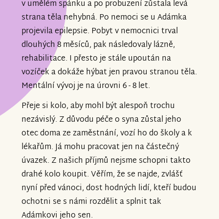
v umělém spánku a po probuzení zůstala levá
strana těla nehybná. Po nemoci se u Adámka
projevila epilepsie. Pobyt v nemocnici trval
dlouhých 8 měsíců, pak následovaly lázně,
rehabilitace. I přesto je stále upoután na
vozíček a dokáže hýbat jen pravou stranou těla.
Mentální vývoj je na úrovni 6 - 8 let.
Přeje si kolo, aby mohl být alespoň trochu
nezávislý. Z důvodu péče o syna zůstal jeho
otec doma ze zaměstnání, vozí ho do školy a k
lékařům. Já mohu pracovat jen na částečný
úvazek. Z našich příjmů nejsme schopni takto
drahé kolo koupit. Věřím, že se najde, zvlášť
nyní před vánoci, dost hodných lidí, kteří budou
ochotni se s námi rozdělit a splnit tak
Adámkovi jeho sen.