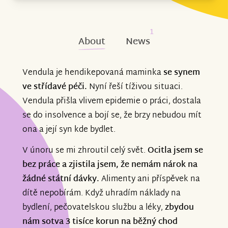
1
About
News
Vendula je hendikepovaná maminka
se synem
ve střídavé péči.
Nyní řeší tíživou situaci.
Vendula přišla vlivem epidemie o práci, dostala
se do insolvence a bojí se, že brzy nebudou mít
ona a její syn kde bydlet.
V únoru se mi zhroutil celý svět.
Ocitla jsem se
bez práce a zjistila jsem, že nemám nárok na
žádné státní dávky.
Alimenty ani příspěvek na
dítě nepobírám. Když uhradím náklady na
bydlení, pečovatelskou službu a léky,
zbydou
nám sotva 3 tisíce korun na běžný chod