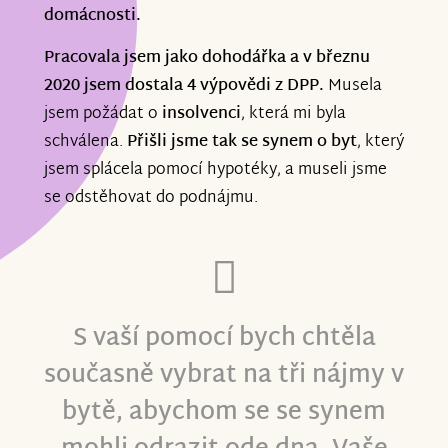
domácnosti.
Pracovala jsem jako dohodářka a v březnu
2020 jsem dostala 4 výpovědi z DPP.
Musela
jsem požádat o
insolvenci
, která mi byla
schválena.
Přišli jsme tak se synem o byt
, který
jsem splácela pomocí hypotéky, a museli jsme
se odstěhovat do podnájmu.
S vaší pomocí bych chtěla
současně vybrat na tři nájmy v
bytě, abychom se se synem