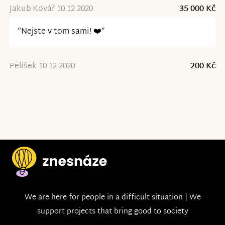
Jakub Kovář 10.12.2020
35 000 Kč
“Nejste v tom sami! ❤️”
Pelíšek 10.12.2020
200 Kč
We are here for people in a difficult situation | We
support projects that bring good to society