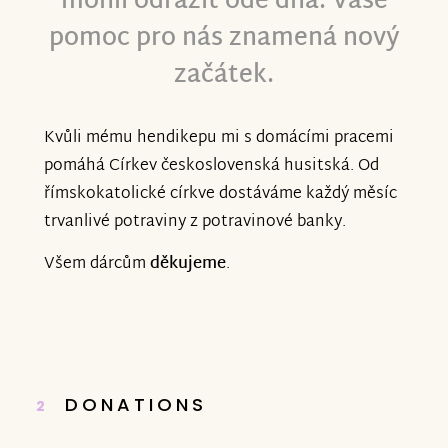
mohli odrazit ode dna. Vaše
pomoc pro nás znamená nový
začátek.
Kvůli mému hendikepu mi s domácími pracemi
pomáhá Církev československá husitská. Od
římskokatolické církve dostáváme každý měsíc
trvanlivé potraviny z potravinové banky.
Všem dárcům
děkujeme
.
DONATIONS
2