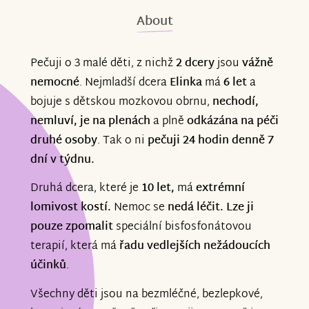
About
Pečuji o 3 malé děti, z nichž
2 dcery
jsou
vážně
nemocné
. Nejmladší dcera
Elinka
má
6 let
a
bojuje s dětskou mozkovou obrnu,
nechodí,
nemluví, je na plenách
a plně
odkázána na péči
druhé osoby
. Tak o ni
pečuji 24 hodin denně 7
dní v týdnu.
Druhá dcera, které je
10 let,
má
extrémní
lomivost kostí.
Nemoc se
nedá léčit. Lze ji
pouze zpomalit
speciální bisfosfonátovou
terapií, která má
řadu vedlejších nežádoucích
účinků
.
Všechny děti jsou na bezmléčné, bezlepkové,