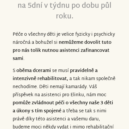
na 5dní v týdnu po dobu půl
roku.
Péče o všechny děti je velice fyzicky i psychicky
náročná a bohužel si
nemůžeme dovolit tuto
pro nás tolik nutnou asistenci zafinancovat
sami
.
S
oběma dcerami
se musí
pravidelně a
intenzivně rehabilitovat,
a tak
nikam společně
nechodíme. Děti nemají kamarády. Váš
příspěvek na asistenci pro Elinku, nám moc
pomůže zvládnout péči o všechny naše 3 děti
a úkony s tím spojené
a třeba se tak s nimi
právě díky této asistenci a vašemu daru,
budeme moci někdy vydat i mimo rehabilitační