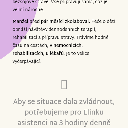
bezsojové stravě. Vše připravuji sama, což je
velmi náročné.
Manžel před pár měsíci zkolaboval.
Péče o děti
obnáší návštěvy dennodenních terapií,
rehabilitací a přípravu stravy. Trávíme hodně
času na cestách
, v nemocnicích,
rehabilitacích, u lékařů
. Je to velice
vyčerpávající.
Aby se situace dala zvládnout,
potřebujeme pro Elinku
asistenci na 3 hodiny denně