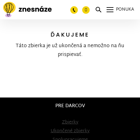
PONUKA
ĎAKUJEME
Táto zbierka je už ukončená a nemožno na ňu
prispievať.
PRE DARCOV
Zbierky
Ukončené zbierky
Spolupracujeme