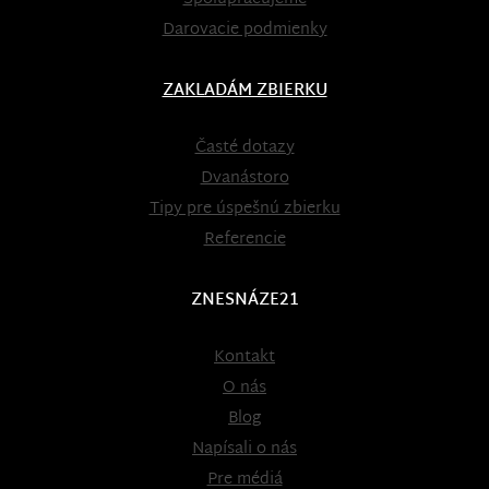
Darovacie podmienky
ZAKLADÁM ZBIERKU
Časté dotazy
Dvanástoro
Tipy pre úspešnú zbierku
Referencie
ZNESNÁZE21
Kontakt
O nás
Blog
Napísali o nás
Pre médiá