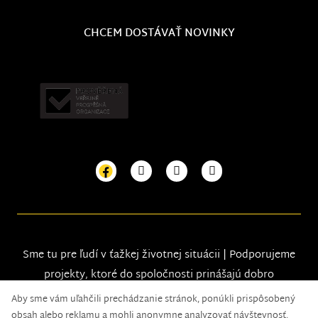
CHCEM DOSTÁVAŤ NOVINKY
Sme tu pre ľudí v ťažkej životnej situácii | Podporujeme
projekty, ktoré do spoločnosti prinášajú dobro
Aby sme vám uľahčili prechádzanie stránok, ponúkli prispôsobený
obsah alebo reklamu a mohli anonymne analyzovať návštevnosť,