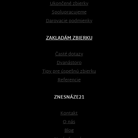
Ukončené zbierky
Spolupracujeme
Darovacie podmienky
ZAKLADÁM ZBIERKU
Časté dotazy
Dvanástoro
Tipy pre úspešnú zbierku
Referencie
ZNESNÁZE21
Kontakt
O nás
Blog