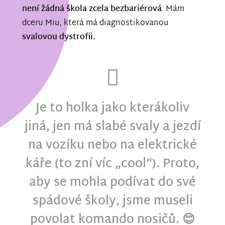
není žádná škola zcela bezbariérová
. Mám
dceru Miu, která má diagnostikovanou
svalovou dystrofii.
Je to holka jako kterákoliv
jiná, jen má slabé svaly a jezdí
na vozíku nebo na elektrické
káře (to zní víc „cool“). Proto,
aby se mohla podívat do své
spádové školy, jsme museli
povolat komando nosičů. 😊