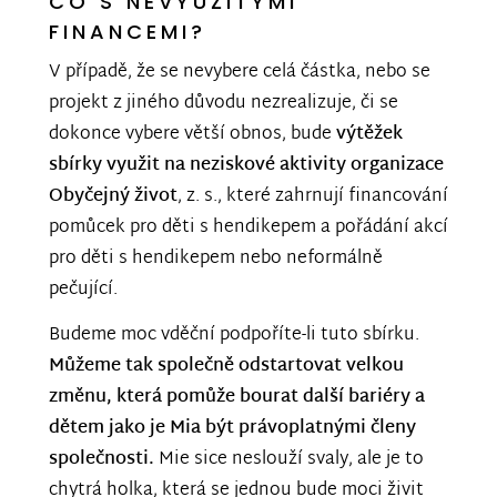
CO S NEVYUŽITÝMI
FINANCEMI?
V případě, že se nevybere celá částka, nebo se
projekt z jiného důvodu nezrealizuje, či se
dokonce vybere větší obnos, bude
výtěžek
sbírky využit na neziskové aktivity organizace
Obyčejný život
, z. s., které zahrnují financování
pomůcek pro děti s hendikepem a pořádání akcí
pro děti s hendikepem nebo neformálně
pečující.
Budeme moc vděční podpoříte-li tuto sbírku.
Můžeme tak společně odstartovat velkou
změnu, která pomůže bourat další bariéry a
dětem jako je Mia být právoplatnými členy
společnosti.
Mie sice neslouží svaly, ale je to
chytrá holka, která se jednou bude moci živit