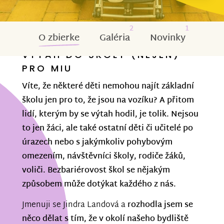
2
1
O zbierke
Galéria
Novinky
VÝTAH DO ŠKOLY (NEJEN)
PRO MIU
Víte, že některé děti nemohou najít základní
školu jen pro to, že jsou na vozíku? A přitom
lidí, kterým by se výtah hodil, je tolik. Nejsou
to jen žáci, ale také ostatní děti či učitelé po
úrazech nebo s jakýmkoliv pohybovým
omezením, návštěvníci školy, rodiče žáků,
voliči. Bezbariérovost škol se nějakým
způsobem může dotýkat každého z nás.
Jmenuji se Jindra Landová a
rozhodla jsem se
něco dělat s tím, že v okolí našeho bydliště