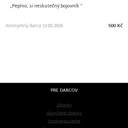
„Pepíno, si neskutečný bojovník “
Anonymný darca 13.05.2026
500 Kč
PRE DARCOV
Zbierky
Ukončené zbierky
Spolupracujeme