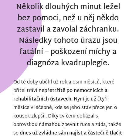
Několik dlouhých minut ležel
bez pomoci, než u něj někdo
zastavil a zavolal záchranku.
Následky tohoto úrazu jsou
fatální – poškození míchy a
diagnóza kvadruplegie.
Od té doby uběhl už rok a osm měsíců, které
přítel tráví
nepřetržitě po nemocnicích a
rehabilitačních ústavech
. Nyní je už čtyři
měsíce v léčebně, kde se jeho stav přece jen o
kousek zlepšil. Díky cvičení dokázal s
obrovskou námahou zpevnit ruce a záda, takže
se
dnes už zvládne sám najíst a
částečně tlačit