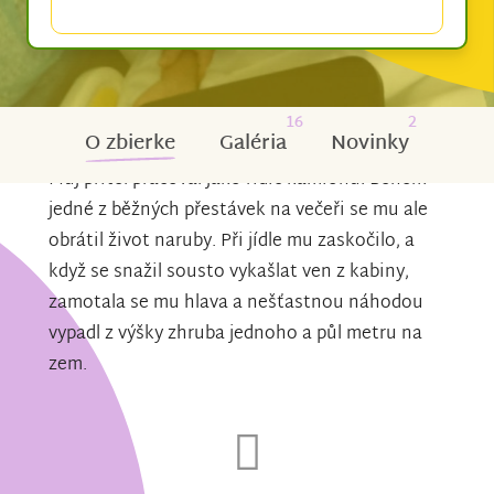
16
2
O zbierke
Galéria
Novinky
Můj přítel pracoval jako řidič kamionu. Během
jedné z běžných přestávek na večeři se mu ale
obrátil život naruby. Při jídle mu zaskočilo, a
když se snažil sousto vykašlat ven z kabiny,
zamotala se mu hlava a nešťastnou náhodou
vypadl z výšky zhruba jednoho a půl metru na
zem.