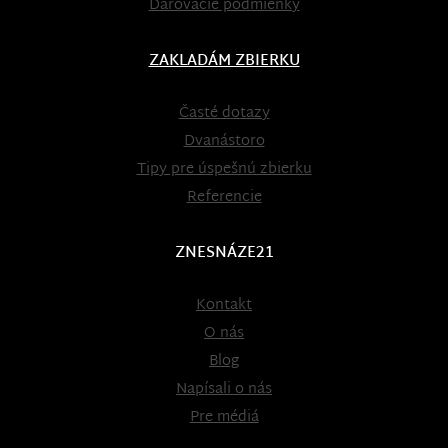
Darovacie podmienky
ZAKLADÁM ZBIERKU
Časté dotazy
Dvanástoro
Tipy pre úspešnú zbierku
Referencie
ZNESNÁZE21
Kontakt
O nás
Blog
Napísali o nás
Pre médiá