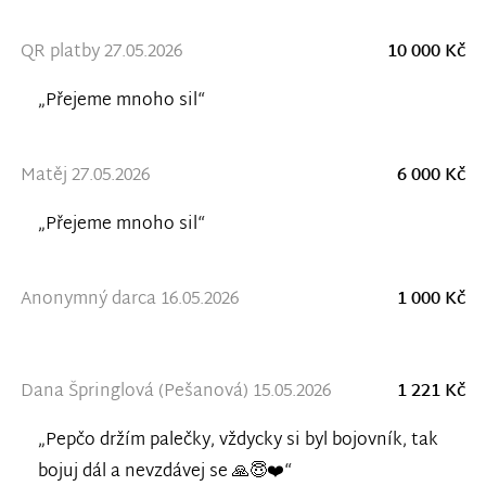
QR platby 27.05.2026
10 000 Kč
„Přejeme mnoho sil“
Matěj 27.05.2026
6 000 Kč
„Přejeme mnoho sil“
Anonymný darca 16.05.2026
1 000 Kč
Dana Špringlová (Pešanová) 15.05.2026
1 221 Kč
„Pepčo držím palečky, vždycky si byl bojovník, tak
bojuj dál a nevzdávej se 🙏😇❤️“