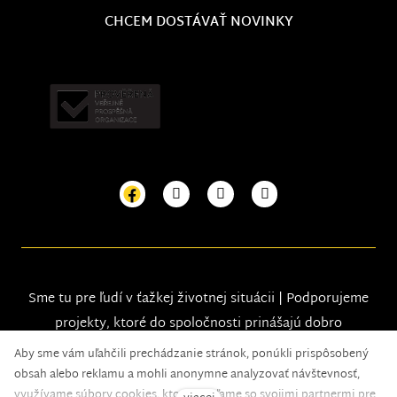
CHCEM DOSTÁVAŤ NOVINKY
Sme tu pre ľudí v ťažkej životnej situácii | Podporujeme
projekty, ktoré do spoločnosti prinášajú dobro
Aby sme vám uľahčili prechádzanie stránok, ponúkli prispôsobený
obsah alebo reklamu a mohli anonymne analyzovať návštevnosť,
využívame súbory cookies, ktoré zdieľame so svojimi partnermi pre