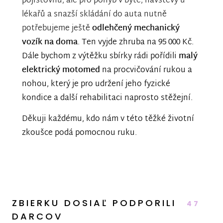
pojišťovnu, ale pro pohyb v bytě, návštěvy u
lékařů a snazší skládání do auta nutně
potřebujeme ještě
odlehčený mechanický
vozík na doma
. Ten vyjde zhruba na 95 000 Kč.
Dále bychom z výtěžku sbírky rádi pořídili
malý
elektrický motomed
na procvičování rukou a
nohou, který je pro udržení jeho fyzické
kondice a další rehabilitaci naprosto stěžejní.
Děkuji každému, kdo nám v této těžké životní
zkoušce podá pomocnou ruku.
ZBIERKU DOSIAĽ PODPORILI
47
DARCOV