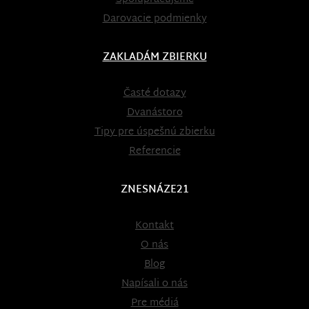
Darovacie podmienky
ZAKLADÁM ZBIERKU
Časté dotazy
Dvanástoro
Tipy pre úspešnú zbierku
Referencie
ZNESNÁZE21
Kontakt
O nás
Blog
Napísali o nás
Pre médiá