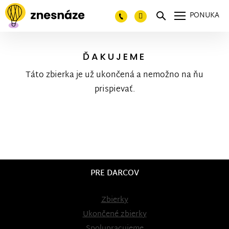
PONUKA
ĎAKUJEME
Táto zbierka je už ukončená a nemožno na ňu
prispievať.
PRE DARCOV
Zbierky
Ukončené zbierky
Spolupracujeme