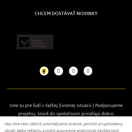
CHCEM DOSTÁVAŤ NOVINKY
Sme tu pre ľudí v ťažkej životnej situácii | Podporujeme
projekty, ktoré do spoločnosti prinášajú dobro
Aby sme vám uľahčili prechádzanie stránok, ponúkli prispôsobený
obsah alebo reklamu a mohli anonymne analyzovať návštevnosť,