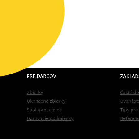
PRE DARCOV
ZAKLAD
Zbierky
Časté do
Ukončené zbierky
Dvanást
Spolupracujeme
Tipy pre
Darovacie podmienky
Referenc