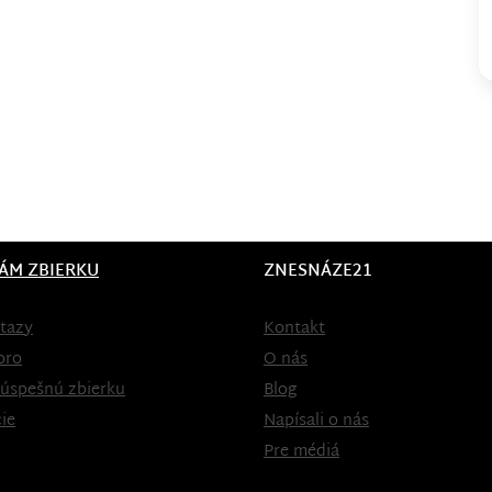
ÁM ZBIERKU
ZNESNÁZE21
tazy
Kontakt
oro
O nás
 úspešnú zbierku
Blog
ie
Napísali o nás
Pre médiá