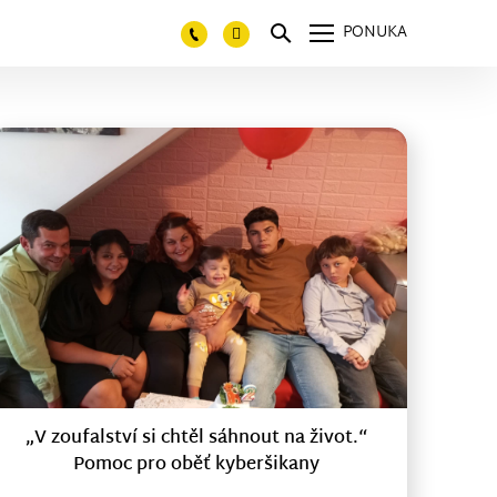
PONUKA
„V zoufalství si chtěl sáhnout na život.“
Pomoc pro oběť kyberšikany