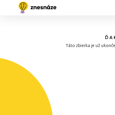
ĎA
Táto zbierka je už ukonč