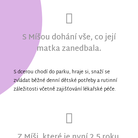
S Míšou dohání vše, co její
matka zanedbala.
S dcerou chodí do parku, hraje si, snaží se
zvládat běžné denní dětské potřeby a rutinní
záležitosti včetně zajišťování lékařské péče.
Z Míši, které je nyní 2,5 roku,