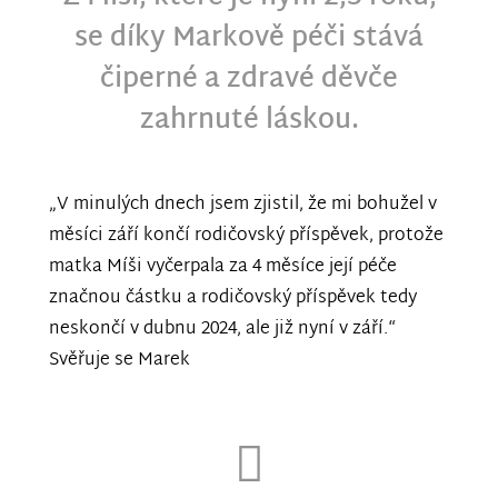
se díky Markově péči stává
čiperné a zdravé děvče
zahrnuté láskou.
„V minulých dnech jsem zjistil, že mi bohužel v
měsíci září končí rodičovský příspěvek, protože
matka Míši vyčerpala za 4 měsíce její péče
značnou částku a rodičovský příspěvek tedy
neskončí v dubnu 2024, ale již nyní v září.“
Svěřuje se Marek