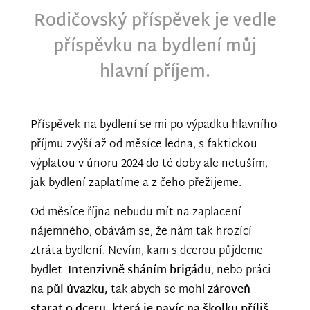
Rodičovský příspěvek je vedle
příspěvku na bydlení můj
hlavní příjem.
Příspěvek na bydlení se mi po výpadku hlavního
příjmu zvýší až od měsíce ledna, s faktickou
výplatou v únoru 2024 do té doby ale netuším,
jak bydlení zaplatíme a z čeho přežijeme.
Od měsíce října nebudu mít na zaplacení
nájemného, obávám se, že nám tak hrozící
ztráta bydlení. Nevím, kam s dcerou půjdeme
bydlet.
Intenzivně sháním brigádu
, nebo práci
na
půl úvazku,
tak abych se mohl
zároveň
starat o dceru, která je navíc na školku příliš