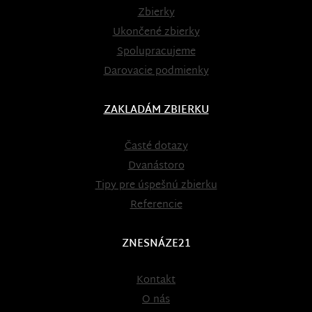
Zbierky
Ukončené zbierky
Spolupracujeme
Darovacie podmienky
ZAKLADÁM ZBIERKU
Časté dotazy
Dvanástoro
Tipy pre úspešnú zbierku
Referencie
ZNESNÁZE21
Kontakt
O nás