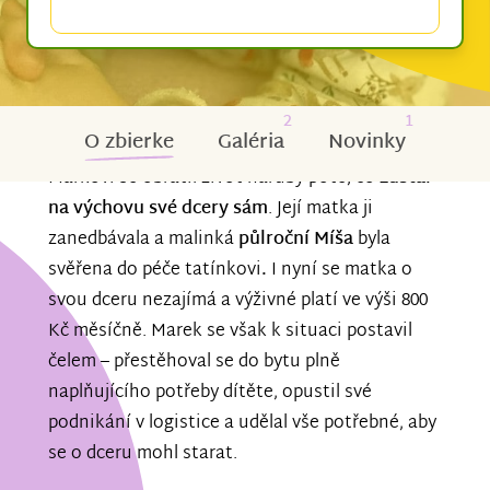
2
1
O zbierke
Galéria
Novinky
Markovi se obrátil život naruby poté, co
zůstal
na výchovu své dcery sám
. Její matka ji
zanedbávala a malinká
půlroční Míša
byla
svěřena do péče tatínkovi
.
I nyní se matka o
svou dceru nezajímá a výživné platí ve výši 800
Kč měsíčně. Marek se však k situaci postavil
čelem – přestěhoval se do bytu plně
naplňujícího potřeby dítěte, opustil své
podnikání v logistice a udělal vše potřebné, aby
se o dceru mohl starat.