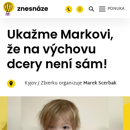
PONUKA
Ukažme Markovi,
že na výchovu
dcery není sám!
Kyjov / Zbierku organizuje
Marek Scerbak