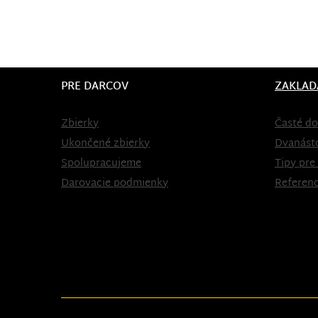
PRE DARCOV
ZAKLAD
Zbierky
Časté do
Ukončené zbierky
Dvanást
Spolupracujeme
Tipy pre
Darovacie podmienky
Referenc