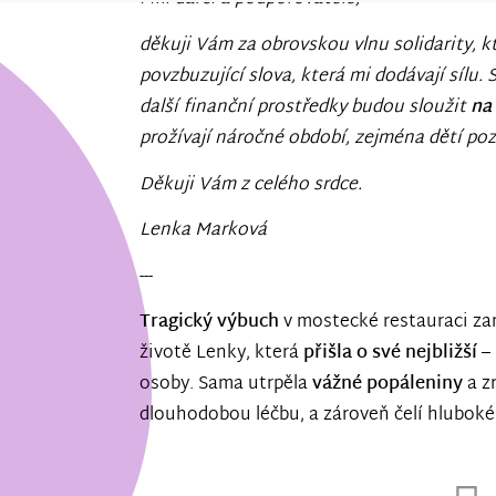
děkuji Vám za obrovskou vlnu solidarity, kte
povzbuzující slova, která mi dodávají sílu.
další finanční prostředky budou sloužit
na
prožívají náročné období, zejména dětí poz
Děkuji Vám z celého srdce.
Lenka Marková
---
Tragický výbuch
v mostecké restauraci za
životě Lenky, která
přišla o své nejbližší
– 
osoby. Sama utrpěla
vážné popáleniny
a z
dlouhodobou léčbu, a zároveň čelí hlubo