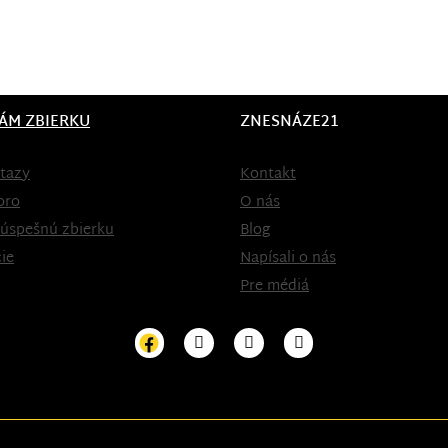
ÁM ZBIERKU
ZNESNÁZE21
tazy
Kontakt
oro
O nás
 úspešnú zbierku
Blog
ie
Napísali o nás
Pre médiá