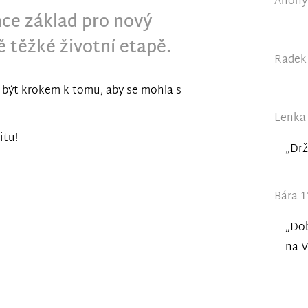
Anonym
ce základ pro nový
 těžké životní etapě.
Radek 
být krokem k tomu, aby se mohla s
Lenka 
itu!
„Drž
Bára 1
„Dob
na V