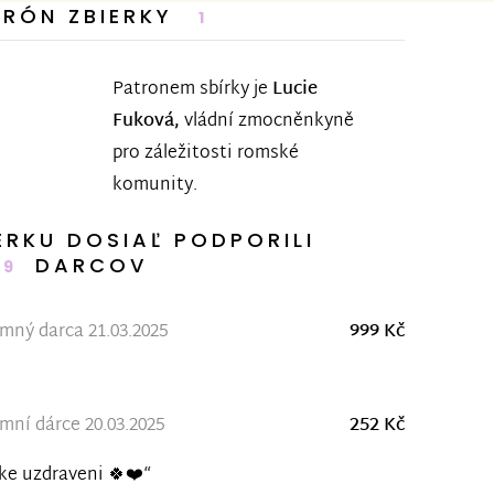
TRÓN ZBIERKY
1
Patronem sbírky je
Lucie
Fuková,
vládní zmocněnkyně
pro záležitosti romské
komunity.
ERKU DOSIAĽ PODPORILI
DARCOV
29
ný darca 21.03.2025
999 Kč
ní dárce 20.03.2025
252 Kč
ke uzdraveni 🍀❤️“