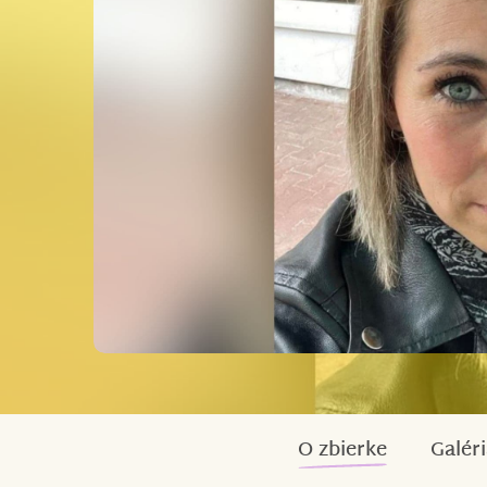
O zbierke
Galéri
Milí dárci a podporovatelé,