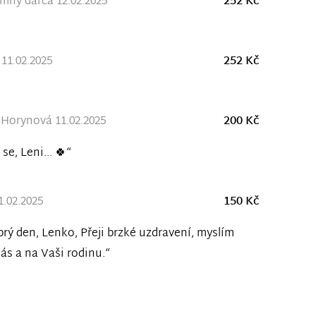
ný darca 12.02.2025
252 Kč
11.02.2025
252 Kč
Horynová 11.02.2025
200 Kč
 se, Leni... 🍀“
1.02.2025
150 Kč
rý den, Lenko, Přeji brzké uzdravení, myslím
ás a na Vaši rodinu.“