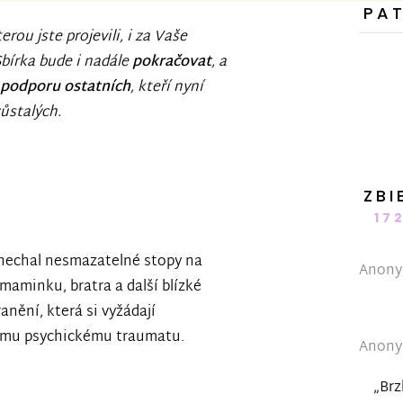
PA
rou jste projevili, i za Vaše
 Sbírka bude i nadále
pokračovat
, a
 podporu ostatních
, kteří nyní
ůstalých.
ZBI
17
nechal nesmazatelné stopy na
Anonym
maminku, bratra a další blízké
ranění, která si vyžádají
kému psychickému traumatu.
Anonym
„Brz