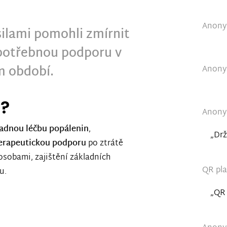
Anonym
ilami pomohli zmírnit
 potřebnou podporu v
 období.
Anonym
e?
Anonym
adnou léčbu popálenin
,
„Drž
erapeutickou podporu
po ztrátě
sobami, zajištění základních
QR pla
u.
„QR 