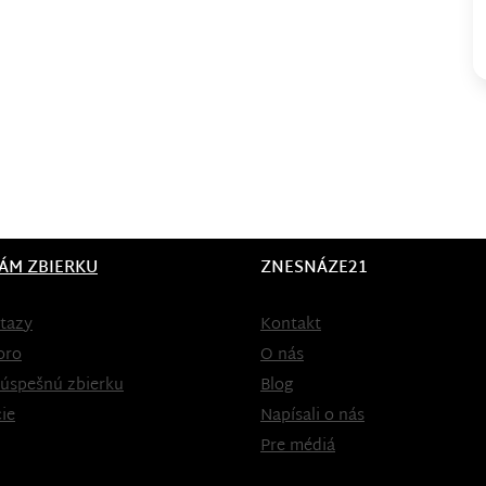
ÁM ZBIERKU
ZNESNÁZE21
tazy
Kontakt
oro
O nás
 úspešnú zbierku
Blog
ie
Napísali o nás
Pre médiá