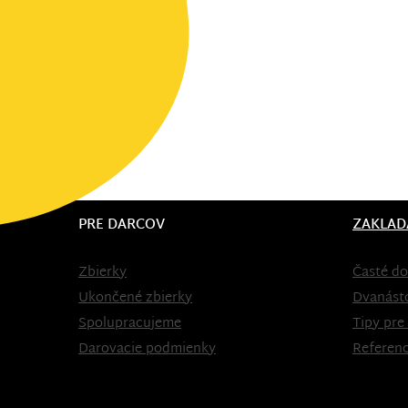
PRE DARCOV
ZAKLAD
Zbierky
Časté do
Ukončené zbierky
Dvanást
Spolupracujeme
Tipy pre
Darovacie podmienky
Referenc