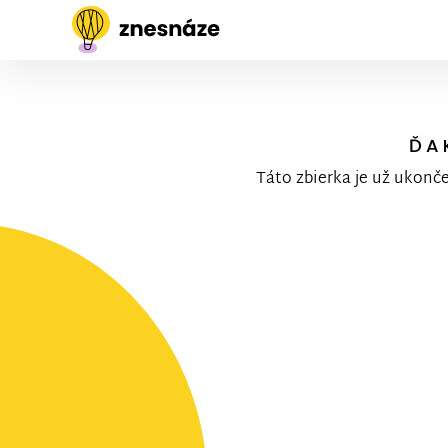
ĎA
Táto zbierka je už ukonč