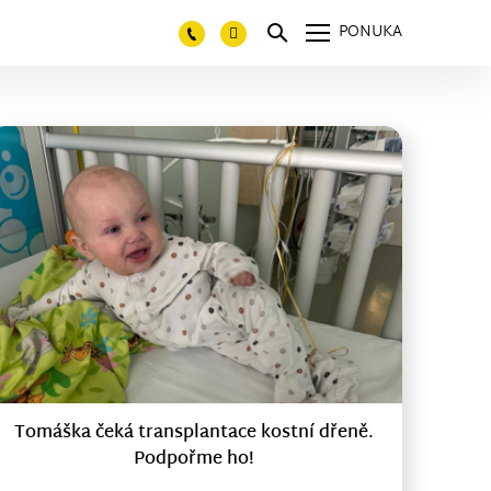
PONUKA
Tomáška čeká transplantace kostní dřeně.
Podpořme ho!