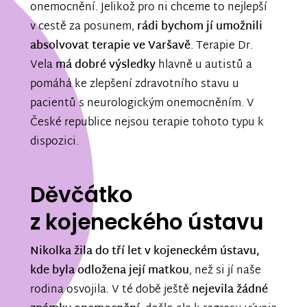
onemocnění. Jelikož pro ni chceme to nejlepší
v cestě za posunem,
rádi bychom jí umožnili
absolvovat terapie ve Varšavě
. Terapie Dr.
Vela
má dobré výsledky
hlavně u autistů a
pomáhá ke zlepšení zdravotního stavu u
pacientů s neurologickým onemocněním. V
České republice nejsou terapie tohoto typu k
dispozici.
Děvčátko
z kojeneckého ústavu
Nikolka žila do tří let v kojeneckém ústavu,
kde byla odložena její matkou
, než si jí naše
rodina osvojila. V té době ještě
nejevila žádné