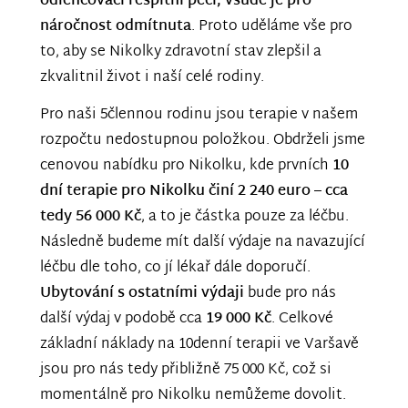
odlehčovací respitní péči, všude je pro
náročnost odmítnuta
. Proto uděláme vše pro
to, aby se Nikolky zdravotní stav zlepšil a
zkvalitnil život i naší celé rodiny.
Pro naši 5člennou rodinu jsou terapie v našem
rozpočtu nedostupnou položkou. Obdrželi jsme
cenovou nabídku pro Nikolku, kde prvních
10
dní terapie pro Nikolku činí 2 240 euro – cca
tedy 56 000 Kč
, a to je částka pouze za léčbu.
Následně budeme mít další výdaje na navazující
léčbu dle toho, co jí lékař dále doporučí.
Ubytování s ostatními výdaji
bude pro nás
další výdaj v podobě cca
19 000 Kč
. Celkové
základní náklady na 10denní terapii ve Varšavě
jsou pro nás tedy přibližně 75 000 Kč, což si
momentálně pro Nikolku nemůžeme dovolit.