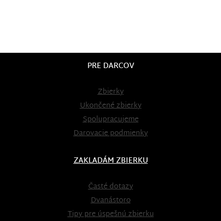
PRE DARCOV
Zbierky
Ukončené zbierky
Spolupracujeme
Darovacie podmienky
ZAKLADÁM ZBIERKU
Časté dotazy
Dvanástoro
Tipy pre úspešnú zbierku