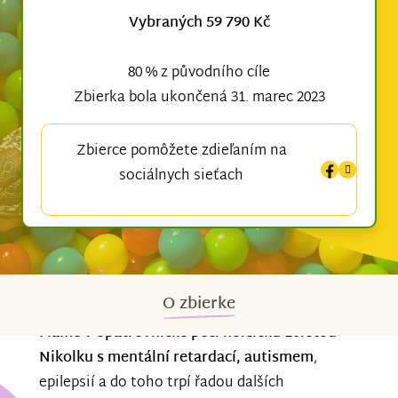
Vybraných 59 790 Kč
80 % z původního cíle
Zbierka bola ukončená 31. marec 2023
Zbierce pomôžete zdieľaním na
sociálnych sieťach
O zbierke
Máme v opatrovnické péči holčičku 10letou
Nikolku s mentální retardací, autismem
,
epilepsií a do toho trpí řadou dalších