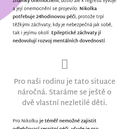
známky onemocnění
, došlo ale k regresu vývoje
a její onemocnění se projevilo.
Nikolka
potřebuje 24hodinovou péči
, protože trpí
těžkými záchvaty, kdy je nebezpečná jak sobě,
tak i jejímu okolí.
Epileptické záchvaty jí
nedovolují rozvoj mentálních dovedností
.
Pro naši rodinu je tato situace
náročná. Staráme se ještě o
dvě vlastní nezletilé děti.
Pro Nikolku
je téměř nemožné zajistit