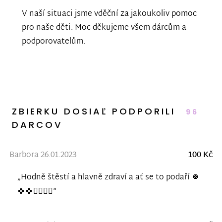
V naší situaci jsme vděční za jakoukoliv pomoc
pro naše děti. Moc děkujeme všem dárcům a
podporovatelům.
ZBIERKU DOSIAĽ PODPORILI
96
DARCOV
Barbora 26.01.2023
100 Kč
„Hodně štěstí a hlavně zdraví a ať se to podaří 🍀
🍀🍀✊🏼✊🏼“