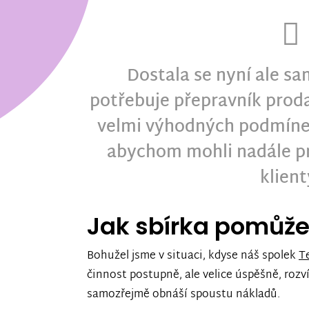
Dostala se nyní ale sa
potřebuje přepravník proda
velmi výhodných podmínek
abychom mohli nadále pr
klient
Jak sbírka pomůž
Bohužel jsme v situaci, kdyse náš spolek
Te
činnost postupně, ale velice úspěšně, rozv
samozřejmě obnáší spoustu nákladů.