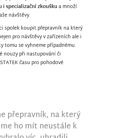
 i specializační zkoušku
a množí
naše návštěvy.
 spolek koupit přepravník na který
nejen pro návštěvy v zařízeních ale i
Díky tomu se vyhneme případnému
vé nouzy při nastupování či
DOSTATEK času pro pohodové
e přepravník, na který
deme ho mít neustále k
ybralo víc, uhradili