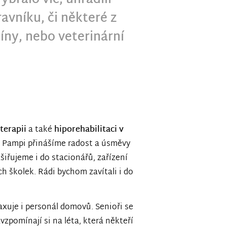
avníku, či některé z
íny, nebo veterinární
.
terapii
a také
hiporehabilitaci v
 Pampi přinášíme radost a úsměvy
iřujeme i do stacionářů, zařízení
ch školek. Rádi bychom zavítali i do
xuje i personál domovů. Senioři se
vzpomínají si na léta, která někteří