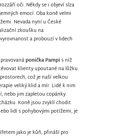
 rozzáří oči. Někdy se i objeví slza
příjemných emocí. Oba koně velmi
tížemi. Nevada nyní u České
ializační zkoušku na
 vyrovnanost a probouzí v lidech
řipravovaná
ponička Pampi
s níž
těvovat klienty upoutané na lůžku.
prostorech, což je naší velkou
apie veliký klid a mír. Lidé k nim
stí, nebo jim zapletou copánky.
cházku. Koně jsou zvyklí chodit
nebo lidí s pohybovými potížemi, je
ířetem jako je kůň, přináší pro