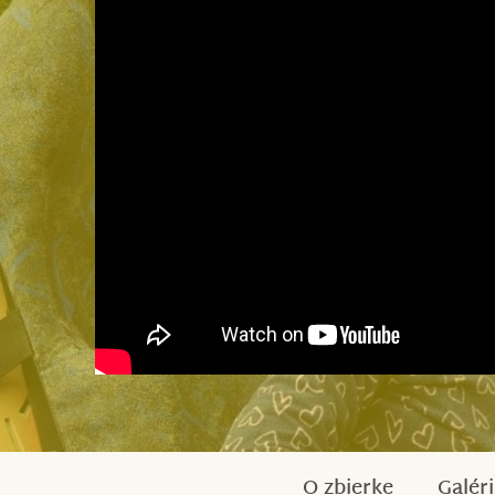
O zbierke
Galéri