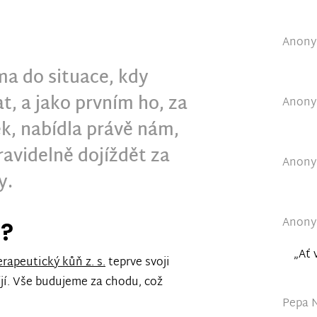
Anonym
ma do situace, kdy
t, a jako prvním ho, za
Anonym
, nabídla právě nám,
avidelně dojíždět za
Anonym
y.
Anonym
e?
„Ať 
rapeutický kůň z. s.
teprve svoji
íjí. Vše budujeme za chodu, což
Pepa N