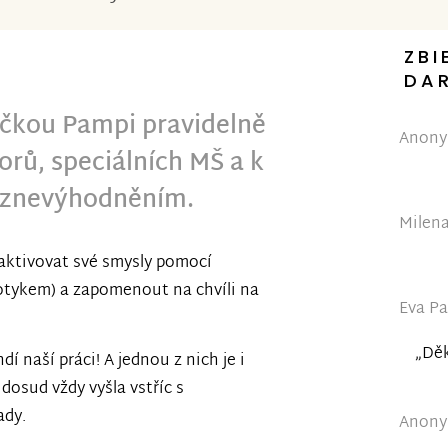
ZBI
DA
čkou Pampi pravidelně
Anonym
rů, speciálních MŠ a k
 znevýhodněním.
Milena
 aktivovat své smysly pomocí
otykem) a zapomenout na chvíli na
Eva Pa
„Děk
í naší práci! A jednou z nich je i
dosud vždy vyšla vstříc s
ady.
Anonym