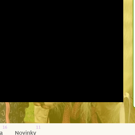
16
11
a
Novinky