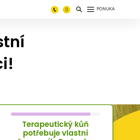
PONUKA
stní
i!
Terapeutický kůň
potřebuje vlastní