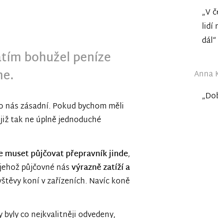
„V č
lidí
dál“
atím bohužel peníze
e.
Anna K
„Dob
pro nás zásadní. Pokud bychom měli
 již tak ne úplně jednoduché
 muset půjčovat přepravník jinde
,
 jehož půjčovné nás
výrazně zatíží a
štěvy koní v zařízeních.
Navíc koně
byly co nejkvalitněji odvedeny,