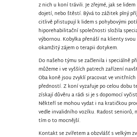
z nich u koní trávili. Je zřejmé, jak se lidem
dojetí, nebo štěstí. Bývá to zážitek plný 
citlivě přistupují k lidem s pohybovými po
hiporehabilitační společnosti složila spec
výbornou. Kobylka přenáší na klienty svou
okamžitý zájem o terapii dotykem.
Do našeho týmu se začlenila i speciálně p
můžeme i ve vyšších patrech zařízení navš
Oba koně jsou zvyklí pracovat ve vnitřních 
předností. Z koní vyzařuje po celou dobu ter
získají důvěru a rádi si je s dopomocí vyči
Někteří se mohou vydat i na kratičkou pro
vedle invalidního vozíku. Radost seniorů, 
tím o to mocnější.
Kontakt se zvířetem a obzvlášť s velkým zv