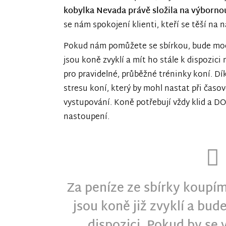
kobylka Nevada právě složila na výbornou
se nám spokojení klienti, kteří se těší na 
Pokud nám pomůžete se sbírkou, bude moci
jsou koně zvyklí a mít ho stále k dispozici 
pro pravidelné, průběžné tréninky koní. 
stresu koní, který by mohl nastat při časo
vystupování. Koně potřebují vždy klid a 
nastoupení.
Za peníze ze sbírky koupím
jsou koně již zvyklí a bu
dispozici. Pokud by se v