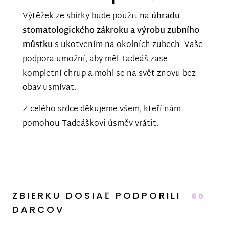
Výtěžek ze sbírky bude použit na
úhradu
stomatologického zákroku a výrobu zubního
můstku
s ukotvením na okolních zubech. Vaše
podpora umožní, aby měl Tadeáš zase
kompletní chrup a mohl se na svět znovu bez
obav usmívat.
Z celého srdce děkujeme všem, kteří nám
pomohou Tadeáškovi úsměv vrátit.
ZBIERKU DOSIAĽ PODPORILI
60
DARCOV