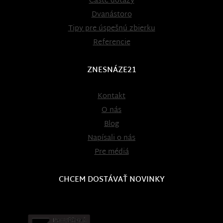
Časté dotazy
Dvanástoro
Tipy pre úspešnú zbierku
Referencie
ZNESNÁZE21
Kontakt
O nás
Blog
Napísali o nás
Pre médiá
CHCEM DOSTÁVAŤ NOVINKY