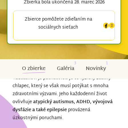
Zbierka bola ukončená 28. marec 2026
Zbierce pomôžete zdieľaním na
sociálnych sieťach
3
1
O zbierke
Galéria
Novinky
Tadeáškovi je patnáct let. Je to fyzicky zdatný
chlapec, který se však musí potýkat s mnoha
zdravotními výzvami. Jeho každodenní život
ovlivňuje
atypický autismus, ADHD, vývojová
dysfázie a také epilepsie
provázená
úzkostnými poruchami.