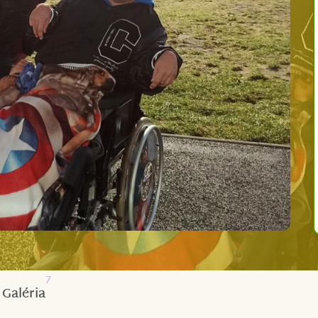
7
Galéria
do života byl velmi těžký.