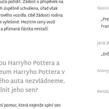
uto pořídit. Žádost o příspěvek na
Skoric
ch úspěšně schválena, úřad však
ového vozidla. Obě žádosti rodina
„Pre
vše vyřešené. Mezitím ceny vozů
Fran
, a přiznaná částka nestačí.
Jana 2
„Drž
ou Harryho Pottera a
zeum Harryho Pottera v
Anonym
vého auta nezvládneme.
nit jeho sen?
Renata
í pomoc, která nejenže splní sen