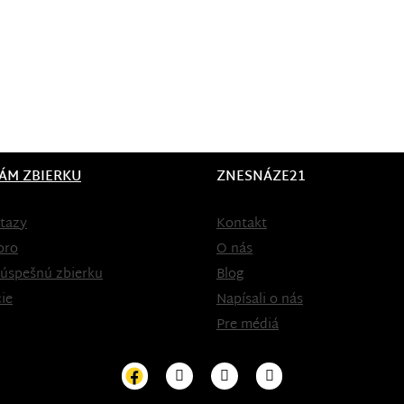
ÁM ZBIERKU
ZNESNÁZE21
tazy
Kontakt
oro
O nás
 úspešnú zbierku
Blog
ie
Napísali o nás
Pre médiá