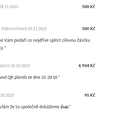
09.11.2023
500 Kč
 Rákosníková 03.11.2023
500 Kč
se Vám podaří co nejdříve splnit cílovou částku
ky “
ze21 30.10.2023
6 934 Kč
vod QR plateb ze dne 23.-29.10.“
.10.2023
91 Kč
ufám že to společně dokážeme 👍🙏“