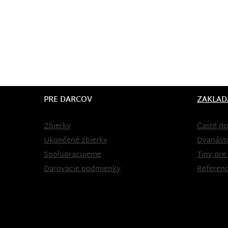
PRE DARCOV
ZAKLAD
Zbierky
Časté do
Ukončené zbierky
Dvanást
Spolupracujeme
Tipy pre
Darovacie podmienky
Referenc