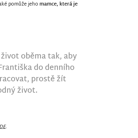
také pomůže jeho
mamce, která je
 život oběma tak, aby
Františka do denního
racovat, prostě žít
dný život.
.
DE
.