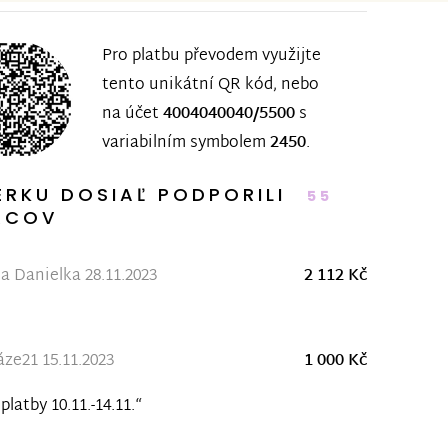
Pro platbu převodem využijte
tento unikátní QR kód, nebo
na účet
4004040040/5500
s
variabilním symbolem
2450
.
ERKU DOSIAĽ PODPORILI
55
RCOV
a Danielka 28.11.2023
2 112 Kč
ze21 15.11.2023
1 000 Kč
platby 10.11.-14.11.“