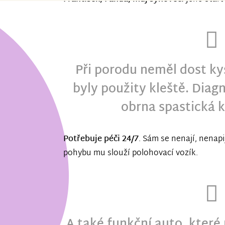
Při porodu neměl dost kys
byly použity kleště. Dia
obrna spastická 
Potřebuje péči 24/7
. Sám se nenají, nenap
pohybu mu slouží polohovací vozík.
A také funkční auto, které