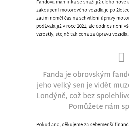
Fandova maminka se snaží již dloho nové a
zakoupení motorového vozidla je po 2lete
zatím neměl čas na schválení úpravy motor
podávala již v roce 2021, ale dodnes není 
vzrostly, stejně tak cena za úpravu vozidla
Fanda je obrovským fand
jeho velký sen je vidět mu
Londýně, což bez spolehli
Pomůžete nám spl
Pokud ano, děkujeme za sebemenší finančn