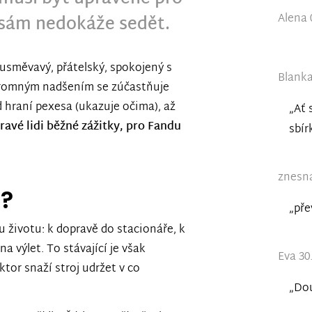
Alena 
ž sám nedokáže sedět.
usměvavý, přátelský, spokojený s
Blanka
ohromným nadšením se zúčastňuje
d hraní pexesa (ukazuje očima), až
„Ať 
ravé lidi běžné zážitky, pro Fandu
sbír
znesná
e?
„pře
 životu: k dopravě do stacionáře, k
na výlet. To stávající je však
Eva 30
tor snaží stroj udržet v co
„Do