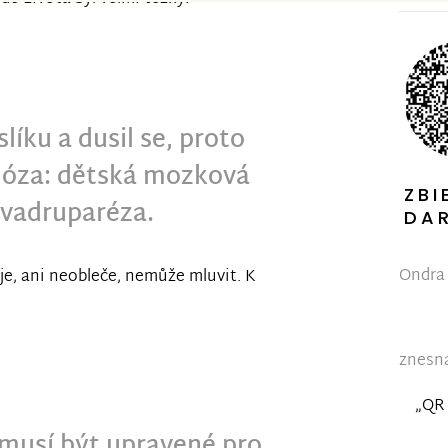
líku a dusil se, proto
gnóza: dětská mozková
ZBI
kvadruparéza.
DA
Ondra 
ije, ani neobleče, nemůže mluvit. K
znesná
„QR 
 musí být upravené pro