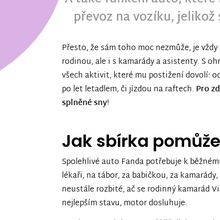
převoz na vozíku, jeliko
Přesto, že sám toho moc nezmůže, je vždy 
rodinou, ale i s kamarády a asistenty. S 
všech aktivit, které mu postižení dovolí: o
po let letadlem, či jízdou na raftech.
Pro zd
splněné sny
!
Jak sbírka pomůž
Spolehlivé auto Fanda potřebuje k běžnému
lékaři, na tábor, za babičkou, za kamarády, 
neustále rozbité, ač se rodinný kamarád Vik
nejlepším stavu, motor dosluhuje.