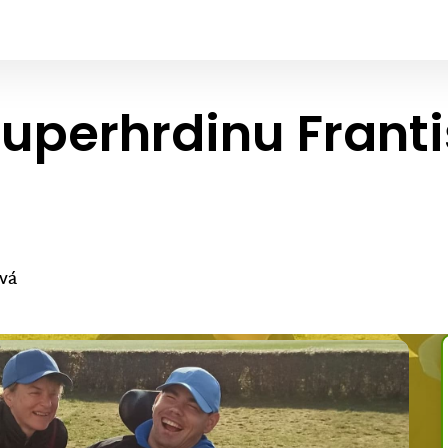
uperhrdinu Franti
ová