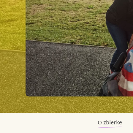
O zbierke
František, Fanda, můj synovec.
Jeho start 