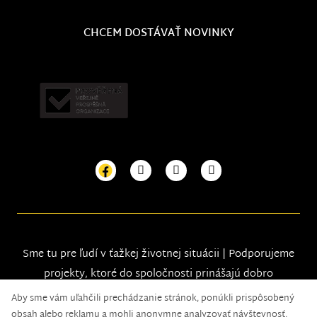
CHCEM DOSTÁVAŤ NOVINKY
Sme tu pre ľudí v ťažkej životnej situácii | Podporujeme
projekty, ktoré do spoločnosti prinášajú dobro
Aby sme vám uľahčili prechádzanie stránok, ponúkli prispôsobený
obsah alebo reklamu a mohli anonymne analyzovať návštevnosť,