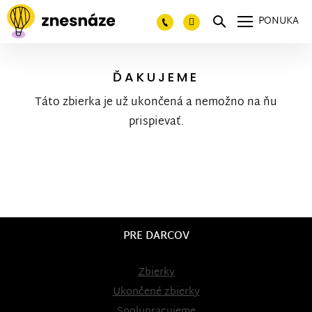
PONUKA
ĎAKUJEME
Táto zbierka je už ukončená a nemožno na ňu
prispievať.
PRE DARCOV
Zbierky
Ukončené zbierky
Spolupracujeme