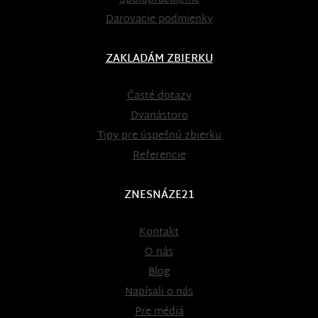
Darovacie podmienky
ZAKLADÁM ZBIERKU
Časté dotazy
Dvanástoro
Tipy pre úspešnú zbierku
Referencie
ZNESNÁZE21
Kontakt
O nás
Blog
Napísali o nás
Pre médiá