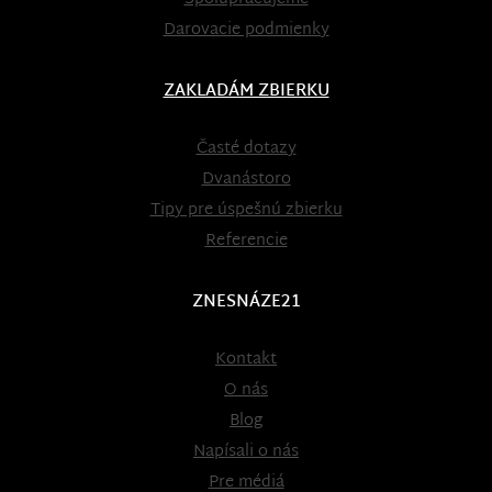
Darovacie podmienky
ZAKLADÁM ZBIERKU
Časté dotazy
Dvanástoro
Tipy pre úspešnú zbierku
Referencie
ZNESNÁZE21
Kontakt
O nás
Blog
Napísali o nás
Pre médiá