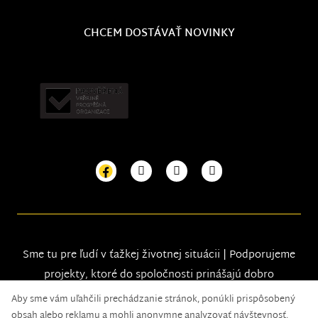
CHCEM DOSTÁVAŤ NOVINKY
Sme tu pre ľudí v ťažkej životnej situácii | Podporujeme
projekty, ktoré do spoločnosti prinášajú dobro
Aby sme vám uľahčili prechádzanie stránok, ponúkli prispôsobený
obsah alebo reklamu a mohli anonymne analyzovať návštevnosť,