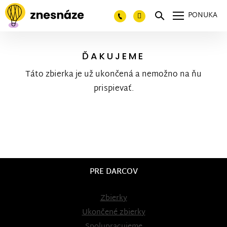
PONUKA
ĎAKUJEME
Táto zbierka je už ukončená a nemožno na ňu
prispievať.
PRE DARCOV
Zbierky
Ukončené zbierky
Spolupracujeme