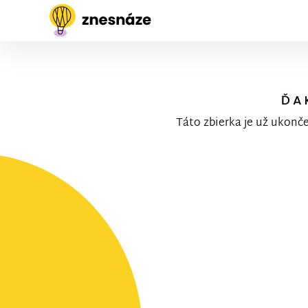
ĎA
Táto zbierka je už ukonč