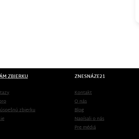
ÁM ZBIERKU
ZNESNÁZE21
tazy
Kontakt
oro
O nás
 úspešnú zbierku
Blog
ie
Napísali o nás
Pre médiá