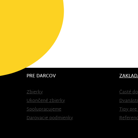
PRE DARCOV
ZAKLAD
Zbierky
Časté do
Ukončené zbierky
Dvanást
Spolupracujeme
Tipy pre
Darovacie podmienky
Referenc