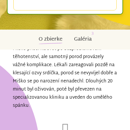
3
O zbierke
Galéria
Miško přišel na svět po bezproblémovém
těhotenství, ale samotný porod provázely
vážné komplikace. Lékaři zareagovali pozdě na
klesající ozvy srdíčka, porod se nevyvíjel dobře a
Miško se po narození nenadechl. Dlouhých 20
minut byl oživován, poté byl převezen na
specializovanou kliniku a uveden do umělého
spánku.