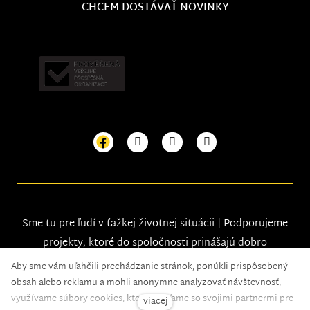
CHCEM DOSTÁVAŤ NOVINKY
Sme tu pre ľudí v ťažkej životnej situácii | Podporujeme
projekty, ktoré do spoločnosti prinášajú dobro
Aby sme vám uľahčili prechádzanie stránok, ponúkli prispôsobený
obsah alebo reklamu a mohli anonymne analyzovať návštevnosť,
využívame súbory cookies, ktoré zdieľame so svojimi partnermi pre
viacej