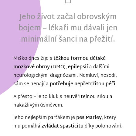
Jeho život začal obrovským
bojem – lékaři mu dávali jen
minimální šanci na přežití.
Miško dnes žije s
těžkou formou dětské
mozkové obrny
(DMO),
epilepsií
a dalšími
neurologickými diagnózami. Nemluví, nesedí,
sám se nenají a
potřebuje nepřetržitou péči
.
A přesto – je to kluk s neuvěřitelnou silou a
nakažlivým úsměvem.
Jeho nejlepším parťákem je
pes Marley
, který
mu pomáhá
zvládat spasticitu
díky polohování.