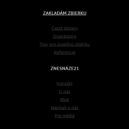
ZAKLADÁM ZBIERKU
Časté dotazy
Dvanástoro
Tipy pre úspešnú zbierku
Referencie
ZNESNÁZE21
Kontakt
O nás
Blog
Napísali o nás
Pre médiá