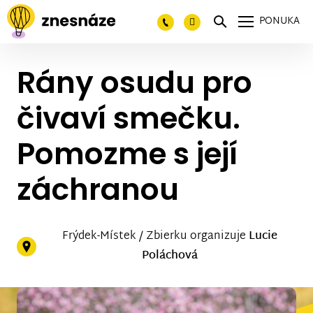
PONUKA
Rány osudu pro
čivaví smečku.
Pomozme s její
záchranou
Frýdek-Místek / Zbierku organizuje
Lucie
Poláchová