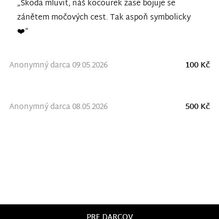
„Škoda mluvit, náš kocourek zase bojuje se
zánětem močových cest. Tak aspoň symbolicky
❤️“
Anonymný darca 09.05.2026
100 Kč
Anonymný darca 08.05.2026
500 Kč
PRE DARCOV