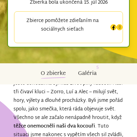
Zbierka bola ukončená 15. júl 2026
Zbierce pomôžete zdieľaním na
sociálnych sieťach
5
O zbierke
Galéria
Ještě donedávna byl náš život plný radosti. Naši
tři čivaví kluci – Zorro, Luí a Alec – milují svět,
hory, výlety a dlouhé procházky. Byli jsme pořád
spolu, jako smečka, která ráda objevuje svět.
Všechno se ale začalo nenápadně hroutit, když
těžce onemocněli naši dva kocouři
. Tuto
situaci jsme nakonec s vypětím všech sil zvládli,