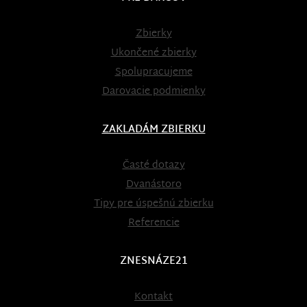
Zbierky
Ukončené zbierky
Spolupracujeme
Darovacie podmienky
ZAKLADÁM ZBIERKU
Časté dotazy
Dvanástoro
Tipy pre úspešnú zbierku
Referencie
ZNESNÁZE21
Kontakt