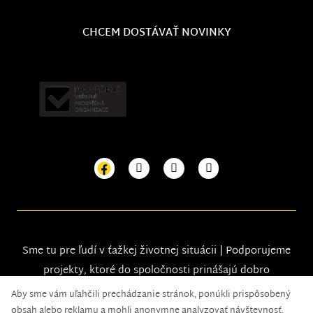
CHCEM DOSTÁVAŤ NOVINKY
Sme tu pre ľudí v ťažkej životnej situácii | Podporujeme
projekty, ktoré do spoločnosti prinášajú dobro
Aby sme vám uľahčili prechádzanie stránok, ponúkli prispôsobený
obsah alebo reklamu a mohli anonymne analyzovať návštevnosť,