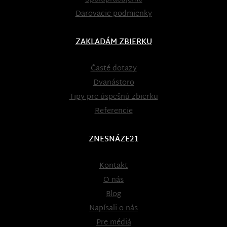
Darovacie podmienky
ZAKLADÁM ZBIERKU
Časté dotazy
Dvanástoro
Tipy pre úspešnú zbierku
Referencie
ZNESNÁZE21
Kontakt
O nás
Blog
Napísali o nás
Pre médiá