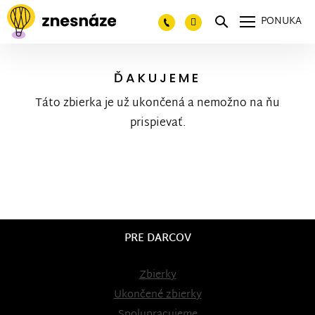
PONUKA
ĎAKUJEME
Táto zbierka je už ukončená a nemožno na ňu
prispievať.
PRE DARCOV
Zbierky
Ukončené zbierky
Spolupracujeme