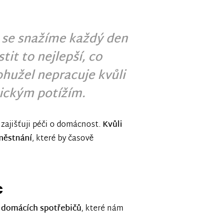
o se snažíme každý den
tit to nejlepší, co
hužel nepracuje kvůli
ickým potížím.
 zajišťuji péči o domácnost.
Kvůli
městnání
, které by časově
c
 domácích spotřebičů
, které nám