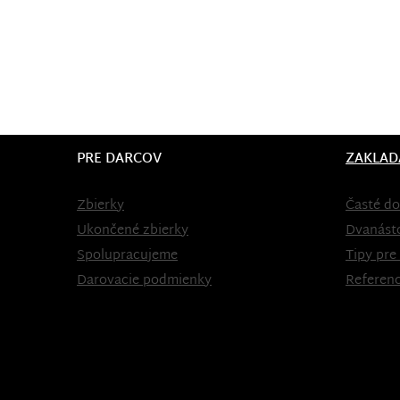
PRE DARCOV
ZAKLAD
Zbierky
Časté do
Ukončené zbierky
Dvanást
Spolupracujeme
Tipy pre
Darovacie podmienky
Referenc