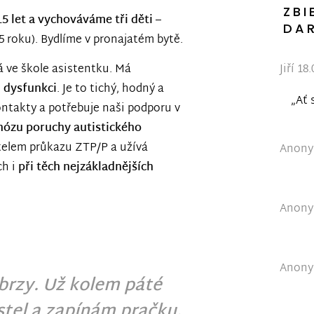
ZBI
5 let a vychováváme tři děti
–
DA
5,5 roku). Bydlíme v pronajatém bytě.
á ve škole asistentku. Má
Jiří 18
 dysfunkci
. Je to tichý, hodný a
„Ať 
ontakty a potřebuje naši podporu v
nózu poruchy autistického
žitelem průkazu ZTP/P a užívá
Anonym
ch i
při těch nejzákladnějších
Anonym
Anonym
brzy. Už kolem páté
tel a zapínám pračku.