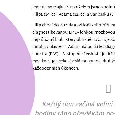
jmenuji se Majka. S manželem
jsme spolu 1
Filipa (14 let), Adama (12 let) a Vanessku (
Filip
chodí do 7. třídy a od loňského září m
diagnostikovanou LMD-
lehkou mozkovou
neprůbojný kluk, který obtížně navazuje k
mnoha oblastech.
Adam
má od tří let
diag
spektra
(PAS) – 3. stupeň závislosti. Je dr
medikaci. Je zcela závislá na pomoci druhý
každodenních úkonech.
Každý den začíná velmi 
hodiny ráno převlékám pos