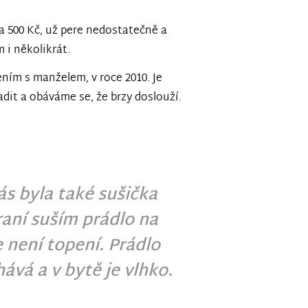
za 500 Kč, už pere nedostatečně a
 i několikrát.
ním s manželem, v roce 2010. Je
adit a obáváme se, že brzy doslouží.
s byla také sušička
raní suším prádlo na
 není topení. Prádlo
hává a v bytě je vlhko.