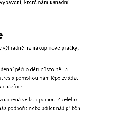
 vybavení, které nám usnadní
e
ty výhradně na
nákup nové pračky,
enní péči o děti důstojněji a
 stres a pomohou nám lépe zvládat
nacházíme.
s znamená velkou pomoc. Z celého
ás podpořit nebo sdílet náš příběh.