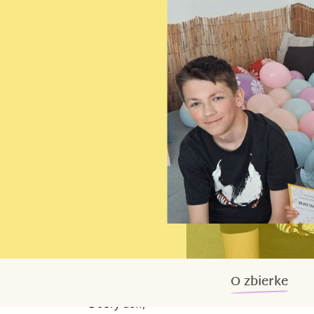
O zbierke
Dobrý den,