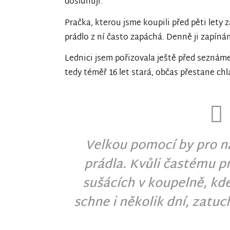
dosluhují.
Pračka, kterou jsme koupili před pěti lety 
prádlo z ní často zapáchá. Denně ji zapínám
Lednici jsem pořizovala ještě před seznáme
tedy téměř 16 let stará, občas přestane chl
Velkou pomocí by pro ná
prádla. Kvůli častému p
sušácích v koupelně, kde
schne i několik dní, zatuc