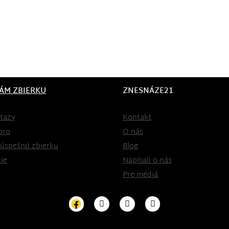
ÁM ZBIERKU
ZNESNÁZE21
tazy
Kontakt
oro
O nás
 úspešnú zbierku
Blog
ie
Napísali o nás
Pre médiá