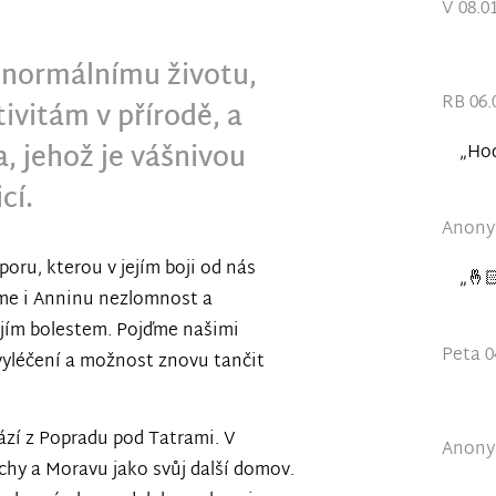
V 08.0
 normálnímu životu,
RB 06.
ivitám v přírodě, a
, jehož je vášnivou
„Hod
cí.
Anonym
oru, kterou v jejím boji od nás
„🤞
íme i Anninu nezlomnost a
jejím bolestem. Pojďme našimi
Peta 0
vyléčení a možnost znovu tančit
ází z Popradu pod Tatrami. V
Anonym
chy a Moravu jako svůj další domov.