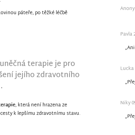
.
Anonym
kovinou páteře, po těžké léčbě
Pavla 
„Ani
uněčná terapie je pro
Lucka 
šení jejího zdravotního
„Pře
.
Niky 0
terapie
, která není hrazena ze
í cesty k lepšímu zdravotnímu stavu.
„Pře