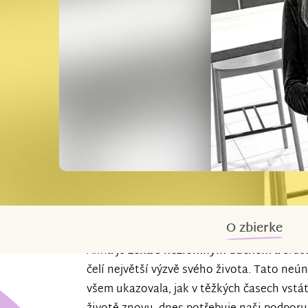
O zbierke
Anna je
žena s nezlomným duchem
a srdc
čelí největší výzvě svého života. Tato neú
všem ukazovala, jak v těžkých časech vstát,