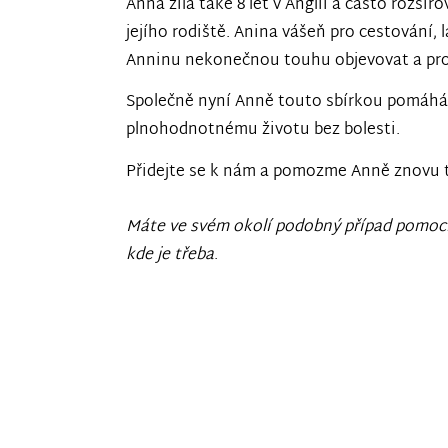
Anna žila také 8 let v Anglii a často rozšiř
jejího rodiště. Anina vášeň pro cestování, 
Anninu nekonečnou touhu objevovat a prož
Společně nyní Anně touto sbírkou pomáhám
plnohodnotnému životu bez bolesti.
Přidejte se k nám a pomozme Anně znovu t
Máte ve svém okolí podobný případ pomoc
kde je třeba
.