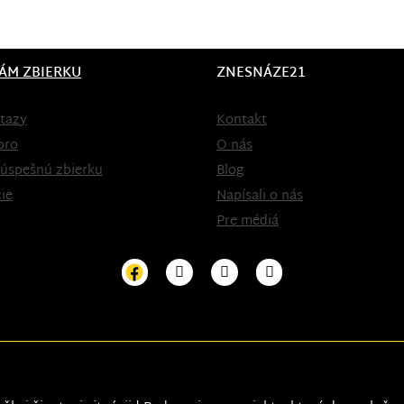
ÁM ZBIERKU
ZNESNÁZE21
tazy
Kontakt
oro
O nás
 úspešnú zbierku
Blog
ie
Napísali o nás
Pre médiá