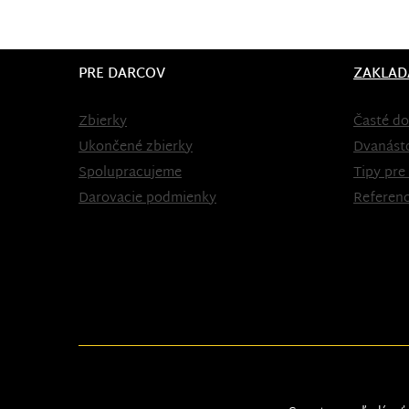
PRE DARCOV
ZAKLAD
Zbierky
Časté do
Ukončené zbierky
Dvanást
Spolupracujeme
Tipy pre
Darovacie podmienky
Referenc