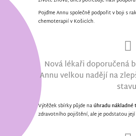
životě znovu, dnes potřebuje naši podporu
Pojďme Annu společně podpořit v boji s ra
chemoterapií v Košicích.
Nová lékaři doporučená b
Annu velkou nadějí na zlep
stavu
Výtěžek sbírky půjde na
úhradu nákladné 
zdravotního pojištění, ale je podstatou jej