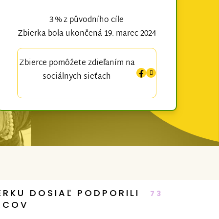
3 % z původního cíle
Zbierka bola ukončená 19. marec 2024
Zbierce pomôžete zdieľaním na
sociálnych sieťach
ERKU DOSIAĽ PODPORILI
73
RCOV