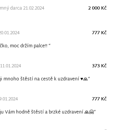
ný darca 21.02.2024
2 000 Kč
20.01.2024
777 Kč
čko, moc držím palce!! “
11.01.2024
373 Kč
ji mnoho štěstí na cestě k uzdravení ♥️🙏“
9.01.2024
777 Kč
ju Vám hodně štěstí a brzké uzdravení 🙏🤗“