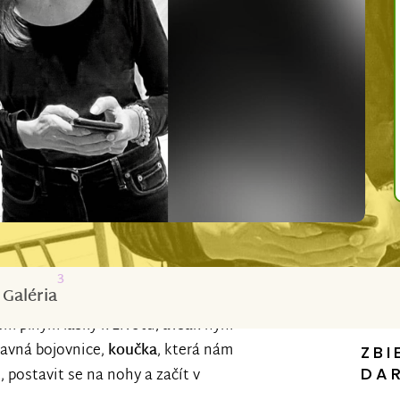
3
Galéria
em plným lásky k životu, avšak nyní
navná bojovnice,
koučka
, která nám
ZBI
DA
 postavit se na nohy a začít v