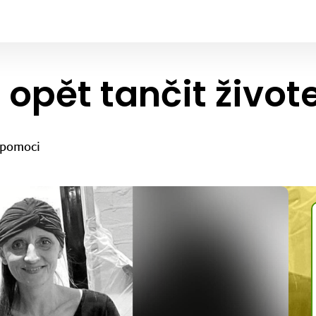
opět tančit život
 pomoci