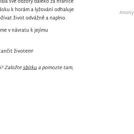
ovala své obzory daleko za hranice
lásku k horám a lyžování odhaluje
Anonym
ívat život odvážně a naplno.
e v návratu k jejímu
ančit životem!
i? Založte
sbírku
a pomozte tam,