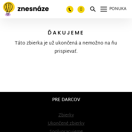
PONUKA
ĎAKUJEME
Táto zbierka je už ukončená a nemožno na ňu
prispievať.
PRE DARCOV
Zbierky
Ukončené zbierky
Spolupracujeme