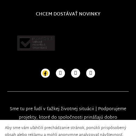
CHCEM DOSTÁVAŤ NOVINKY
Sme tu pre ľudí v ťažkej životnej situácii | Podporujeme
projekty, ktoré do spoločnosti prinášajú dobro
Aby sme vám uľahčili prechádzanie stránok, ponúkli prispôsobený
obsah alebo reklamu a mohli anonymne analyzovať návštevnosť,