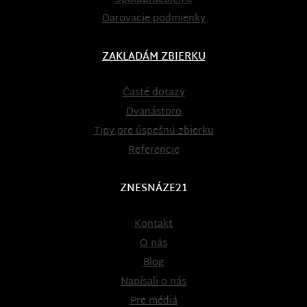
Darovacie podmienky
ZAKLADÁM ZBIERKU
Časté dotazy
Dvanástoro
Tipy pre úspešnú zbierku
Referencie
ZNESNÁZE21
Kontakt
O nás
Blog
Napísali o nás
Pre médiá