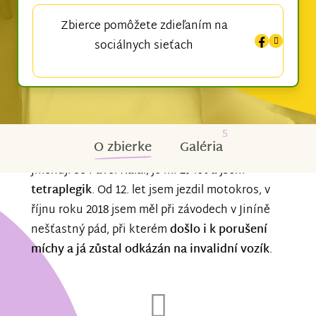
Zbierce pomôžete zdieľaním na
sociálnych sieťach
5
O zbierke
Galéria
Jmenuji se Pavel Kálal, je mi 29 let a jsem
tetraplegik
. Od 12. let jsem jezdil motokros, v
říjnu roku 2018 jsem měl při závodech v Jiníně
nešťastný pád, při kterém
došlo i k porušení
míchy a já zůstal odkázán na invalidní vozík
.