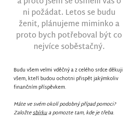
a proto jsem se osmělil vás o
ni požádat. Letos se budu
ženit, plánujeme miminko a
proto bych potřeboval být co
nejvíce soběstačný.
Budu všem velmi vděčný a z celého srdce děkuji
všem, kteří budou ochotni přispět jakýmkoliv
finančním příspěvkem.
Máte ve svém okolí podobný případ pomoci?
Založte
sbírku
a pomozte tam, kde je třeba
.