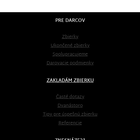
PRE DARCOV
Zbierky
Ukončené zbierky
Spolupracujeme
Darovacie podmienky
ZAKLADÁM ZBIERKU
Časté dotazy
Dvanástoro
Tipy pre úspešnú zbierku
Referencie