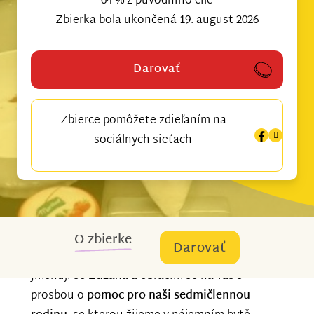
64 % z původního cíle
Zbierka bola ukončená 19. august 2026
Darovať
Zbierce pomôžete zdieľaním na
sociálnych sieťach
O zbierke
Darovať
Jmenuji se Zuzana a obracím se na vás s
prosbou o
pomoc pro naši sedmičlennou