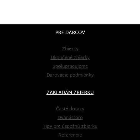
PRE DARCOV
Zbierky
Ukončené zbierky
Spolupracujeme
Darovacie podmienky
ZAKLADÁM ZBIERKU
Časté dotazy
Dvanástoro
Tipy pre úspešnú zbierku
Referencie