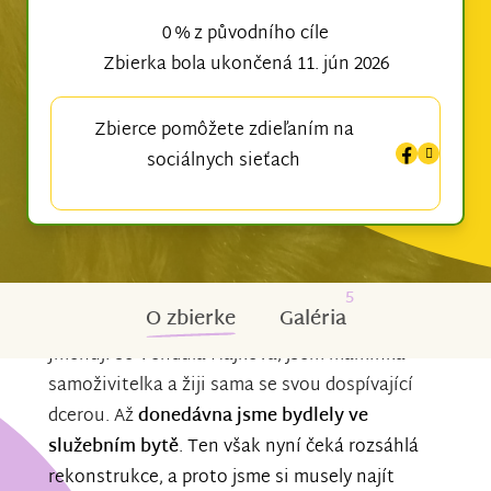
0 % z původního cíle
Zbierka bola ukončená 11. jún 2026
Zbierce pomôžete zdieľaním na
sociálnych sieťach
5
O zbierke
Galéria
Jmenuji se Vendula Hájková, jsem maminka
samoživitelka a žiji sama se svou dospívající
dcerou. Až
donedávna jsme bydlely ve
služebním bytě
. Ten však nyní čeká rozsáhlá
rekonstrukce, a proto jsme si musely najít