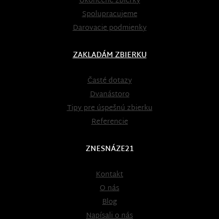
Ukončené zbierky
Spolupracujeme
Darovacie podmienky
ZAKLADÁM ZBIERKU
Časté dotazy
Dvanástoro
Tipy pre úspešnú zbierku
Referencie
ZNESNÁZE21
Kontakt
O nás
Blog
Napísali o nás