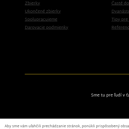
Zbierky
Časté do
Ukončené zbierky
Dvanást
Spolupracujeme
Tipy pre
Darovacie podmienky
Referenc
Sme tu pre ľudí v ť
Aby sme vám uľahčili prechádzanie stránok, ponúkli prispôsobený obs