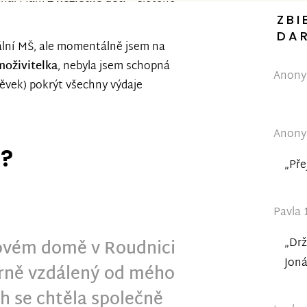
ZBI
DA
ální MŠ, ale momentálně jsem na
oživitelka
, nebyla jsem schopná
Anonym
ěvek) pokrýt všechny výdaje
Anonym
e?
„Pře
Pavla 
„Drž
lovém domě v Roudnici
Joná
rně vzdálený od mého
 se chtěla společně