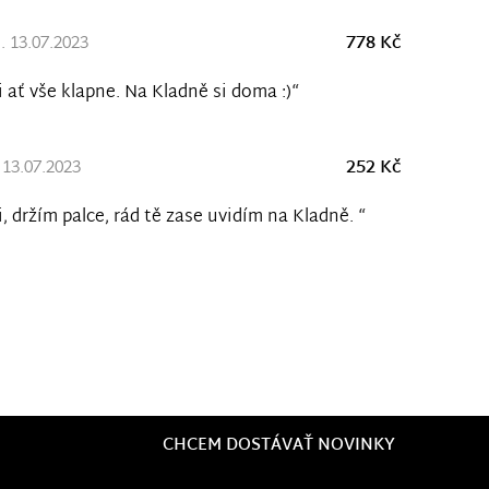
 13.07.2023
778 Kč
i ať vše klapne. Na Kladně si doma :)“
13.07.2023
252 Kč
i, držím palce, rád tě zase uvidím na Kladně. “
CHCEM DOSTÁVAŤ NOVINKY