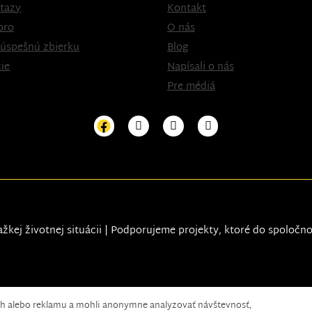
tazy
Kontakt
oro
O nás
 úspešnú zbierku
Blog
ie
Napísali o nás
Pre médiá
ažkej životnej situácii | Podporujeme projekty, ktoré do spoločn
ah alebo reklamu a mohli anonymne analyzovať návštevnosť,