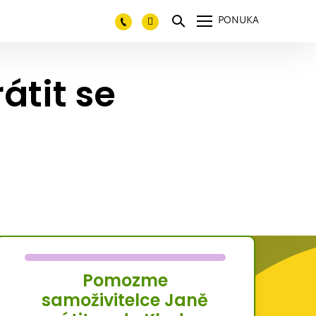
PONUKA
átit se
Pomozme
samoživitelce Janě