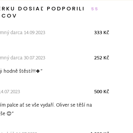
ERKU DOSIAĽ PODPORILI
55
RCOV
ný darca 14.09.2023
333 Kč
ný darca 30.07.2023
252 Kč
ji hodně štěstí!!!🍀“
14.07.2023
500 Kč
ím palce ať se vše vydaří. Oliver se těší na
še 😊“