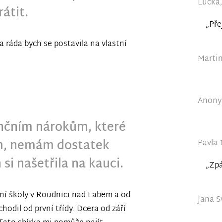
Lucka,
rátit.
„Pře
a ráda bych se postavila na vlastní
Martin
Anonym
nčním nárokům, které
ím, nemám dostatek
Pavla 
si našetřila na kauci.
„Zpá
ní školy v Roudnici nad Labem a od
Jana S
odil od první třídy. Dcera od září