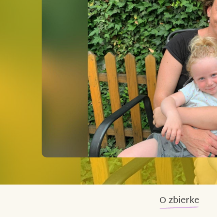
O zbierke
Jmenuji se
Jana
a původně pocházím z Kla