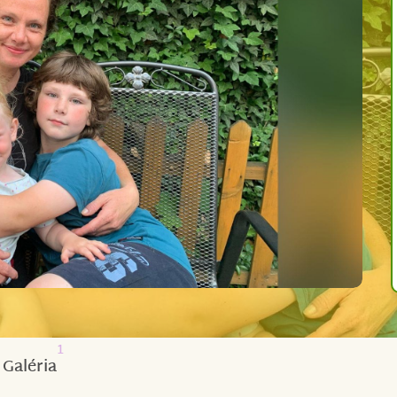
1
Galéria
dna. Mám
2 nezletilé děti
– 8letého