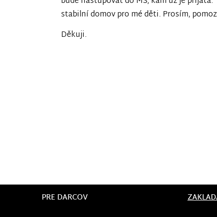
bude nastupovat do MŠ, kam už je přijata.
stabilní domov pro mé děti. Prosím, pomoz
Děkuji.
PRE DARCOV
ZAKLAD