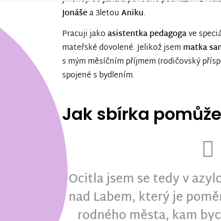
Jonáše
a 3letou
Aniku
.
Pracuji jako
asistentka pedagoga
ve speci
mateřské dovolené. Jelikož jsem
matka sam
s mým měsíčním příjmem (rodičovský přísp
spojené s bydlením.
Jak sbírka pomůž
Ocitla jsem se tedy v azy
nad Labem, který je pomě
rodného města, kam bych