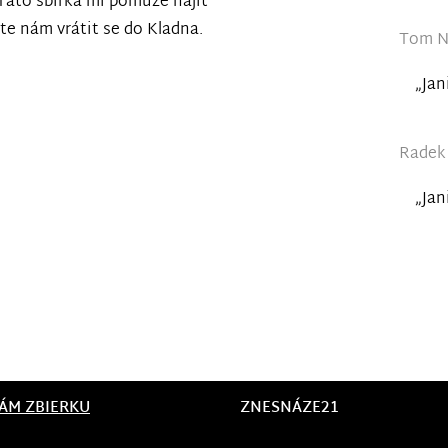
 Tato sbírka mi pomůže najít
te nám vrátit se do Kladna.
Tom N.
„Jan
Radek 
„Jan
ÁM ZBIERKU
ZNESNÁZE21