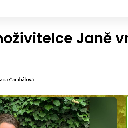
ivitelce Janě vr
Jana Čambálová