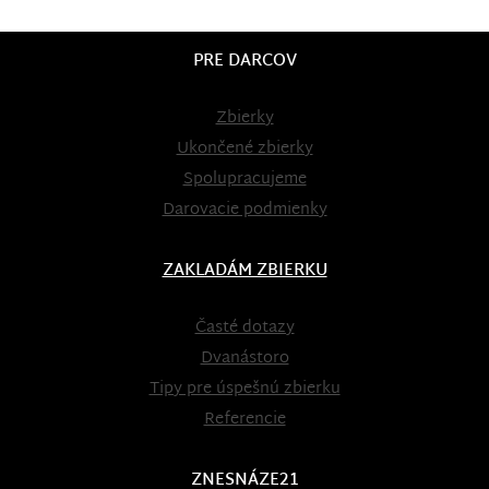
PRE DARCOV
Zbierky
Ukončené zbierky
Spolupracujeme
Darovacie podmienky
ZAKLADÁM ZBIERKU
Časté dotazy
Dvanástoro
Tipy pre úspešnú zbierku
Referencie
ZNESNÁZE21