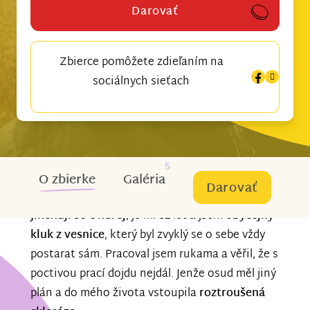
Darovať
Zbierce pomôžete zdieľaním na
sociálnych sieťach
5
O zbierke
Galéria
Darovať
Jmenuji se Ondřej
, je mi 32 let a jsem
obyčejný
kluk z vesnice
, který byl zvyklý se o sebe vždy
postarat sám. Pracoval jsem rukama a věřil, že s
poctivou prací dojdu nejdál. Jenže osud měl jiný
plán a do mého života vstoupila
roztroušená