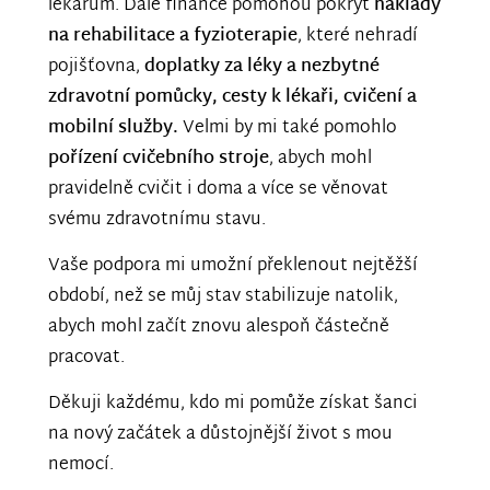
lékařům. Dále finance pomohou pokrýt
náklady
na rehabilitace a fyzioterapie
, které nehradí
pojišťovna,
doplatky za léky a nezbytné
zdravotní pomůcky, cesty k lékaři, cvičení a
mobilní služby.
Velmi by mi také pomohlo
pořízení cvičebního stroje
, abych mohl
pravidelně cvičit i doma a více se věnovat
svému zdravotnímu stavu.
Vaše podpora mi umožní překlenout nejtěžší
období, než se můj stav stabilizuje natolik,
abych mohl začít znovu alespoň částečně
pracovat.
Děkuji každému, kdo mi pomůže získat šanci
na nový začátek a důstojnější život s mou
nemocí.