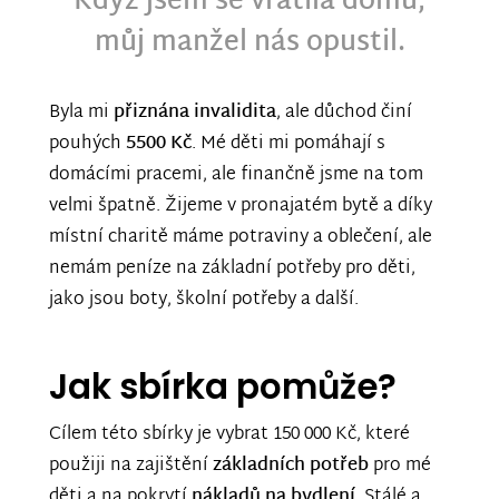
Když jsem se vrátila domů,
můj manžel nás opustil.
Byla mi
přiznána invalidita
, ale důchod činí
pouhých
5500 Kč
. Mé děti mi pomáhají s
domácími pracemi, ale finančně jsme na tom
velmi špatně. Žijeme v pronajatém bytě a díky
místní charitě máme potraviny a oblečení, ale
nemám peníze na základní potřeby pro děti,
jako jsou boty, školní potřeby a další.
Jak sbírka pomůže?
Cílem této sbírky je vybrat 150 000 Kč, které
použiji na zajištění
základních potřeb
pro mé
děti a na pokrytí
nákladů na bydlení
. Stálé a