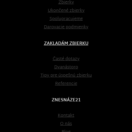
Zbierky
Ukončené zbierky
Spolupracujeme
Darovacie podmienky
ZAKLADÁM ZBIERKU
Časté dotazy
Dvanástoro
Tipy pre úspešnú zbierku
Referencie
ZNESNÁZE21
Kontakt
O nás