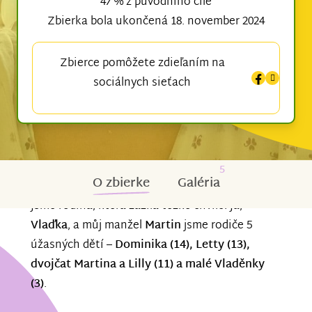
47 % z původního cíle
Zbierka bola ukončená 18. november 2024
Zbierce pomôžete zdieľaním na
sociálnych sieťach
5
O zbierke
Galéria
Jsme rodina, která zažila těžké chvíle. Já,
Vlaďka
, a můj manžel
Martin
jsme rodiče 5
úžasných dětí –
Dominika (14), Letty (13),
dvojčat Martina a Lilly (11) a malé Vladěnky
(3)
.