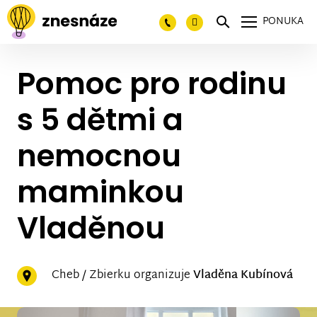
PONUKA
Pomoc pro rodinu
s 5 dětmi a
nemocnou
maminkou
Vladěnou
Cheb / Zbierku organizuje
Vladěna Kubínová