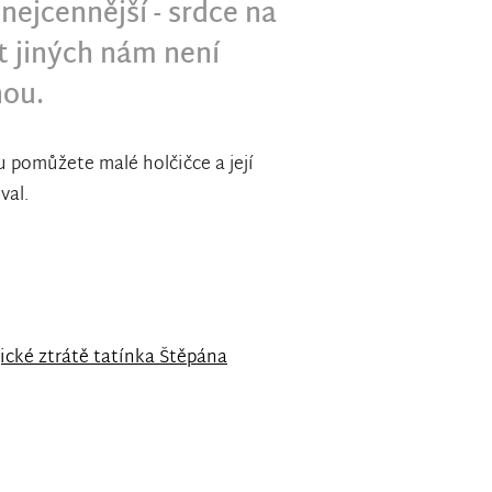
 nejcennější - srdce na
t jiných nám není
nou.
 pomůžete malé holčičce a její
val.
cké ztrátě tatínka Štěpána