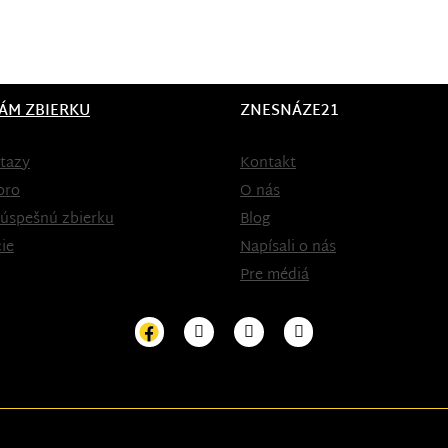
ÁM ZBIERKU
ZNESNÁZE21
tazy
Kontakt
oro
O nás
 úspešnú zbierku
Blog
ie
Napísali o nás
Pre médiá