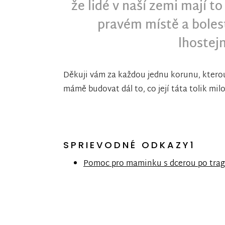
že lidé v naší zemi mají to
pravém místě a boles
lhostej
Děkuji vám za každou jednu korunu, kterou
mámě budovat dál to, co její táta tolik milo
SPRIEVODNÉ ODKAZY1
Pomoc pro maminku s dcerou po tragi