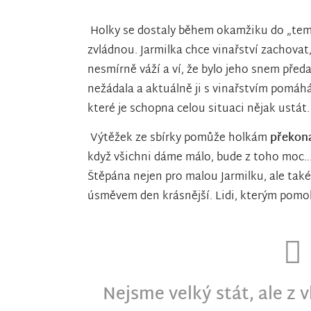
Holky se dostaly během okamžiku do „tem
zvládnou. Jarmilka chce vinařství zachovat,
nesmírně váží a ví, že bylo jeho snem předat
nežádala a aktuálně ji s vinařstvím pomáh
které je schopna celou situaci nějak ustát
Výtěžek ze sbírky pomůže holkám
překona
když všichni dáme málo, bude z toho moc..
Štěpána nejen pro malou Jarmilku, ale také 
úsměvem den krásnější. Lidi, kterým pomohl 
Nejsme velký stát, ale z v