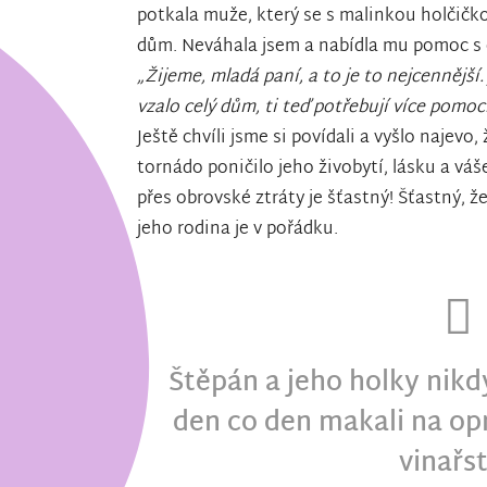
potkala muže, který se s malinkou holčičkou
dům. Neváhala jsem a nabídla mu pomoc s o
„Žijeme, mladá paní, a to je to nejcennější
vzalo celý dům, ti teď potřebují více pomoc
Ještě chvíli jsme si povídali a vyšlo naje
tornádo poničilo jeho živobytí, lásku a vá
přes obrovské ztráty je šťastný! Šťastný, ž
jeho rodina je v pořádku.
Štěpán a jeho holky nikd
den co den makali na op
vinařst