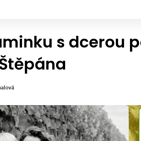
minku s dcerou p
a Štěpána
halová