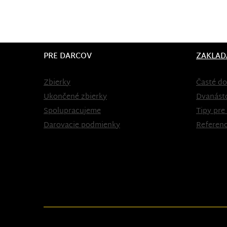
PRE DARCOV
ZAKLAD
Zbierky
Časté do
Ukončené zbierky
Dvanást
Spolupracujeme
Tipy pre
Darovacie podmienky
Referenc