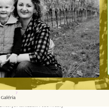
7
Galéria
 zničených
tornádem
v obci Hrušky