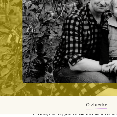
O zbierke
Před čtyřmi lety jsem mezi troskami domů