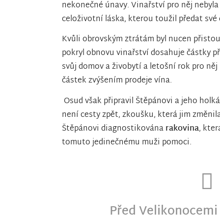
nekonečné únavy. Vinařství pro něj nebyla 
celoživotní láska, kterou toužil předat své 
Kvůli obrovským ztrátám byl nucen přistou
pokryl obnovu vinařství dosahuje částky př
svůj domov a živobytí a letošní rok pro něj
částek zvýšením prodeje vína.
Osud však připravil Štěpánovi a jeho holk
není cesty zpět, zkoušku, která jim změnila 
Štěpánovi diagnostikována
rakovina
, kte
tomuto jedinečnému muži pomoci.
Před Velikonocemi 