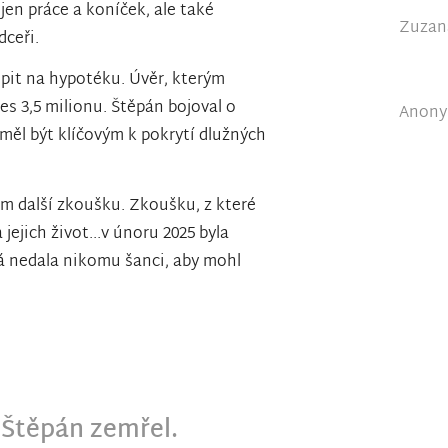
jen práce a koníček, ale také
Zuzana
dceři.
pit na hypotéku. Úvěr, kterým
es 3,5 milionu. Štěpán bojoval o
Anonym
 měl být klíčovým k pokrytí dlužných
ám další zkoušku. Zkoušku, z které
jejich život...v únoru 2025 byla
rá nedala nikomu šanci, aby mohl
Štěpán zemřel.