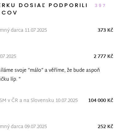
ERKU DOSIAĽ PODPORILI
397
RCOV
ný darca 11.07.2025
373 Kč
.07.2025
2 777 Kč
íláme svoje “málo” a věříme, že bude aspoň
ičku líp. “
M v ČR a na Slovensku 10.07.2025
104 000 Kč
ný darca 09.07.2025
252 Kč