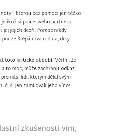
noty“, kterou bez pomoci jen těžko
 jelikož si práce svého partnera
 jej jejich dceři. Pomoc nikdy
á pouze Štěpánova rodina, díky
.
t toto kritické období.
Věřím, že
. a to moc, může zachránit odkaz
pro nás, lidi, kterým dělal svým
či si jen zamilovali jeho víno!
lastní zkušenosti vím,