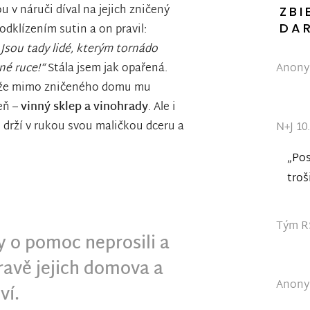
 v náruči díval na jejich zničený
ZBI
DA
dklízením sutin a on pravil:
. Jsou tady lidé, kterým tornádo
Anonym
né ruce!“
Stála jsem jak opařená.
vo, že mimo zničeného domu mu
šeň –
vinný sklep a vinohrady
. Ale i
e drží v rukou svou maličkou dceru a
N+J 10
„Pos
troš
Tým RS
y o pomoc neprosili a
ravě jejich domova a
Anonym
ví.