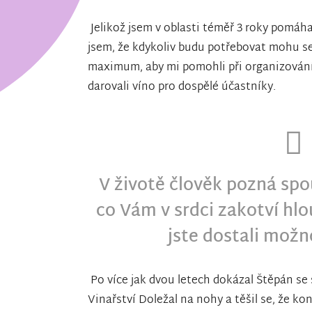
Jelikož jsem v oblasti téměř 3 roky pomáhal
jsem, že kdykoliv budu potřebovat mohu se 
maximum, aby mi pomohli při organizování a
darovali víno pro dospělé účastníky.
V životě člověk pozná spous
co Vám v srdci zakotví hlo
jste dostali možn
Po více jak dvou letech dokázal Štěpán se
Vinařství Doležal na nohy a těšil se, že ko