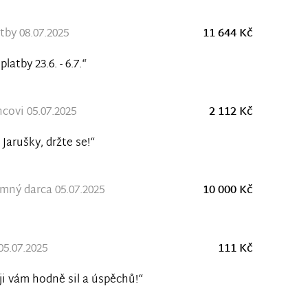
tby 08.07.2025
11 644 Kč
platby 23.6. - 6.7.“
covi 05.07.2025
2 112 Kč
 Jarušky, držte se!“
ný darca 05.07.2025
10 000 Kč
05.07.2025
111 Kč
ji vám hodně sil a úspěchů!“