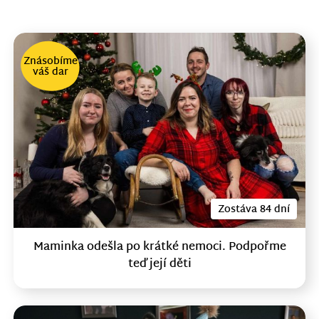
Znásobíme
váš dar
Zostáva 84 dní
Maminka odešla po krátké nemoci. Podpořme
teď její děti