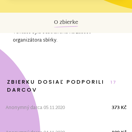
O zbierke
Textace byla odstraněna na žádost
organizátora sbírky.
ZBIERKU DOSIAĽ PODPORILI
17
DARCOV
Anonymný darca 05.11.2020
373 Kč