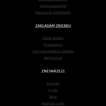
Spolupracujeme
Darovacie podmienky
ZAKLADÁM ZBIERKU
Časté dotazy
Dvanástoro
Tipy pre úspešnú zbierku
Referencie
ZNESNÁZE21
Kontakt
O nás
Blog
Napísali o nás