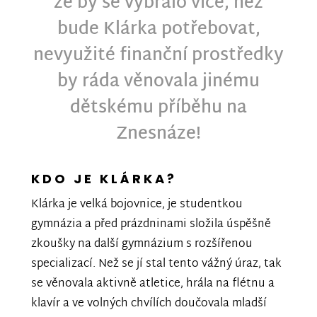
že by se vybralo více, než
bude Klárka potřebovat,
nevyužité finanční prostředky
by ráda věnovala jinému
dětskému příběhu na
Znesnáze!
KDO JE KLÁRKA?
Klárka je velká bojovnice, je studentkou
gymnázia a před prázdninami složila úspěšně
zkoušky na další gymnázium s rozšířenou
specializací. Než se jí stal tento vážný úraz, tak
se věnovala aktivně atletice, hrála na flétnu a
klavír a ve volných chvílích doučovala mladší