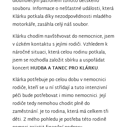
dlouholetým patronem tohoto dětského
souboru. Informace o nešťastné události, která
Klárku potkala díky nezodpovědnosti mladého
motorkáře, zasáhla celý náš soubor.
Klárku chodím navštěvovat do nemocnice, jsem
v úzkém kontaktu s jejími rodiči. Vzhledem k
náročné situaci, která celou rodinu potkala,
jsem se rozhodla založit sbírku a uspořádat
koncert
HUDBA A TANEC PRO KLÁRKU
.
Klárka potřebuje po celou dobu v nemocnici
rodiče, kteří se u ní střídají a tuto intenzivní
péči bude potřebovat i mimo nemocnici. Její
rodiče tedy nemohou chodit plně do
zaměstnání. Je to rodina, která má celkem tři
děti. Z mého pohledu je potřeba této rodině