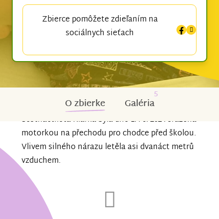
Zbierce pomôžete zdieľaním na
sociálnych sieťach
5
O zbierke
Galéria
Šestnáctiletá Klárka byla dne 17. 6. 2024 sražena
motorkou na přechodu pro chodce před školou.
Vlivem silného nárazu letěla asi dvanáct metrů
vzduchem.