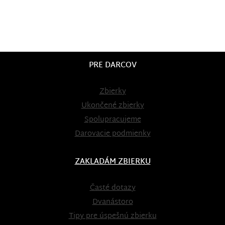
PRE DARCOV
Zbierky
Ukončené zbierky
Spolupracujeme
Darovacie podmienky
ZAKLADÁM ZBIERKU
Časté dotazy
Dvanástoro
Tipy pre úspešnú zbierku