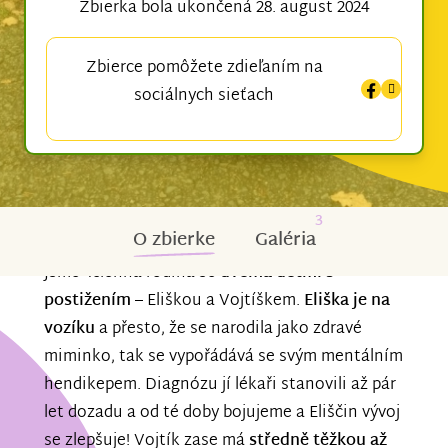
Zbierka bola ukončená 28. august 2024
Zbierce pomôžete zdieľaním na
sociálnych sieťach
3
O zbierke
Galéria
Jsme 4členná rodina se
dvěma dětmi s
postižením
– Eliškou a Vojtíškem.
Eliška je na
vozíku
a přesto, že se narodila jako zdravé
miminko, tak se vypořádává se svým mentálním
hendikepem. Diagnózu jí lékaři stanovili až pár
let dozadu a od té doby bojujeme a Eliščin vývoj
se zlepšuje! Vojtík zase má
středně těžkou až