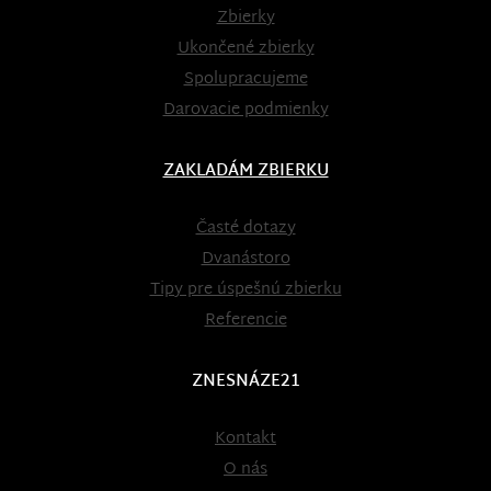
Zbierky
Ukončené zbierky
Spolupracujeme
Darovacie podmienky
ZAKLADÁM ZBIERKU
Časté dotazy
Dvanástoro
Tipy pre úspešnú zbierku
Referencie
ZNESNÁZE21
Kontakt
O nás