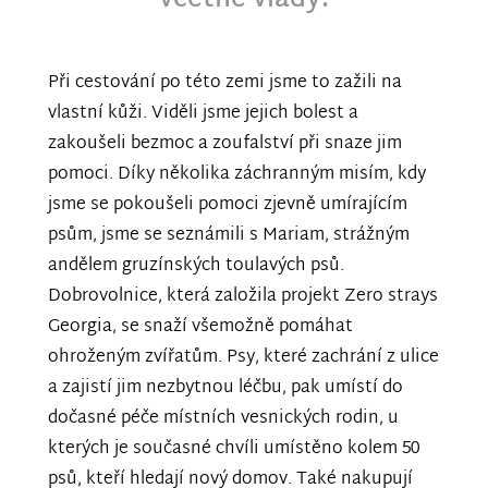
včetně vlády.
Při cestování po této zemi jsme to zažili na
vlastní kůži. Viděli jsme jejich bolest a
zakoušeli bezmoc a zoufalství při snaze jim
pomoci. Díky několika záchranným misím, kdy
jsme se pokoušeli pomoci zjevně umírajícím
psům, jsme se seznámili s Mariam, strážným
andělem gruzínských toulavých psů.
Dobrovolnice, která založila projekt Zero strays
Georgia, se snaží všemožně pomáhat
ohroženým zvířatům. Psy, které zachrání z ulice
a zajistí jim nezbytnou léčbu, pak umístí do
dočasné péče místních vesnických rodin, u
kterých je současné chvíli umístěno kolem 50
psů, kteří hledají nový domov. Také nakupují