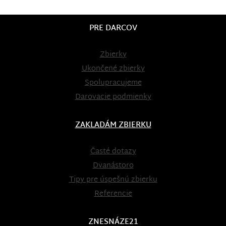
PRE DARCOV
Zbierky
Ukončené zbierky
Spolupracujeme
Darovacie podmienky
ZAKLADÁM ZBIERKU
Časté dotazy
Dvanástoro
Tipy pre úspešnú zbierku
Referencie
ZNESNÁZE21