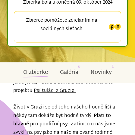
Zbierka bola ukončená 09. október 2024
Zbierce pomôžete zdieľaním na
sociálnych sieťach
6
1
O zbierke
Galéria
Novinky
Jsme Jitka, Kačka a David z dobrovolnického
projektu
Psí tuláci z Gruzie.
Život v Gruzii se od toho našeho hodně liší a
někdy tam dokáže být hodně tvrdý.
Platí to
hlavně pro pouliční psy.
Zatímco u nás jsme
zvyklí na psy jako na naše milované rodinné