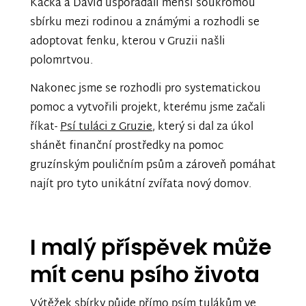
Kačka a David uspořádali menší soukromou
sbírku mezi rodinou a známými a rozhodli se
adoptovat fenku, kterou v Gruzii našli
polomrtvou.
Nakonec jsme se rozhodli pro systematickou
pomoc a vytvořili projekt, kterému jsme začali
říkat-
Psí tuláci z Gruzie
, který si dal za úkol
shánět finanční prostředky na pomoc
gruzínským pouličním psům a zároveň pomáhat
najít pro tyto unikátní zvířata nový domov.
I malý příspěvek může
mít cenu psího života
Výtěžek sbírky půjde přímo psím tulákům ve