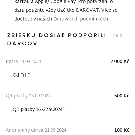
kartou a Apple/ Google Pay. Pro potvrzení o
daru použijte vždy tlačítko DAROVAT. Více se
dočtete v našich
Darovacích podmínkách
.
ZBIERKU DOSIAĽ PODPORILI
182
DARCOV
Petra 24.09.2024
2 000 Kč
„Od Fifi“
QR platby 23.09.2024
500 Kč
„QR platby 16.-22.9.2024“
Anonymný darca 21.09.2024
100 Kč