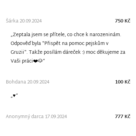
Šárka 20.09.2024
750 Kč
„Zeptala jsem se přítele, co chce k narozeninám.
Odpověď byla "Přispět na pomoc pejskům v
Gruzii". Takže posílám dáreček :) moc děkujeme za
Vaši práci❤️🐶“
Bohdana 20.09.2024
100 Kč
„♥️“
Anonymný darca 17.09.2024
777 Kč