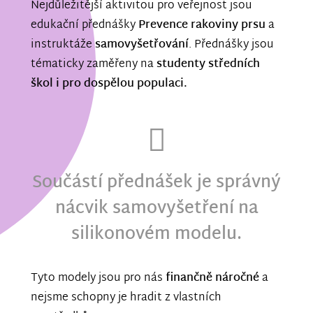
Nejdůležitější aktivitou pro veřejnost jsou
edukační přednášky
Prevence rakoviny prsu
a
instruktáže
samovyšetřování
. Přednášky jsou
tématicky zaměřeny na
studenty středních
škol i pro dospělou populaci.
Součástí přednášek je správný
nácvik samovyšetření na
silikonovém modelu.
Tyto modely jsou pro nás
finančně náročné
a
nejsme schopny je hradit z vlastních