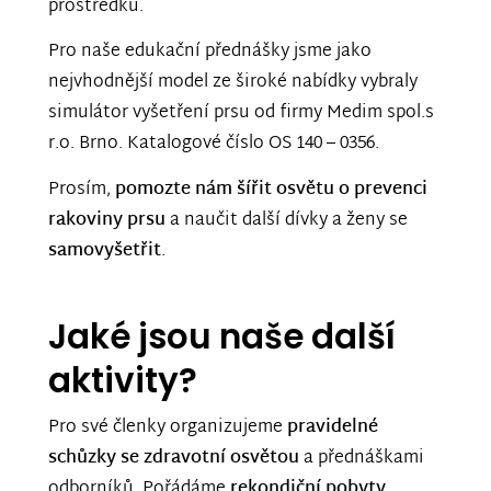
prostředků.
Pro naše edukační přednášky jsme jako
nejvhodnější model ze široké nabídky vybraly
simulátor vyšetření prsu od firmy Medim spol.s
r.o. Brno. Katalogové číslo OS 140 – 0356.
Prosím,
pomozte nám šířit osvětu o prevenci
rakoviny prsu
a naučit další dívky a ženy se
samovyšetřit
.
Jaké jsou naše další
aktivity?
Pro své členky organizujeme
pravidelné
schůzky se zdravotní osvětou
a přednáškami
odborníků.
Pořádáme
rekondiční pobyty
,