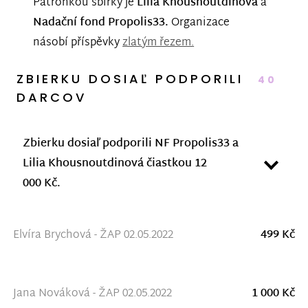
Patronkou sbírky je
Lilia Khousnoutdinová
a
Nadační fond Propolis33.
Organizace
násobí příspěvky
zlatým řezem.
ZBIERKU DOSIAĽ PODPORILI
40
DARCOV
Zbierku dosiaľ podporili NF Propolis33 a
Lilia Khousnoutdinová čiastkou 12
000 Kč.
Elvíra Brychová - ŽAP 02.05.2022
499 Kč
Jana Nováková - ŽAP 02.05.2022
1 000 Kč