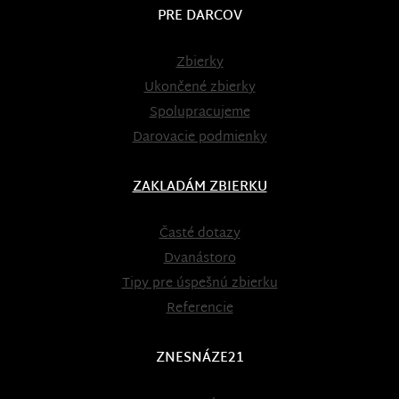
PRE DARCOV
Zbierky
Ukončené zbierky
Spolupracujeme
Darovacie podmienky
ZAKLADÁM ZBIERKU
Časté dotazy
Dvanástoro
Tipy pre úspešnú zbierku
Referencie
ZNESNÁZE21