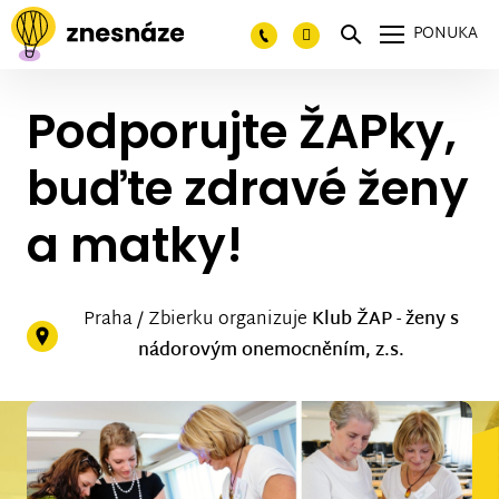
PONUKA
Podporujte ŽAPky,
buďte zdravé ženy
a matky!
Praha / Zbierku organizuje
Klub ŽAP - ženy s
nádorovým onemocněním, z.s.