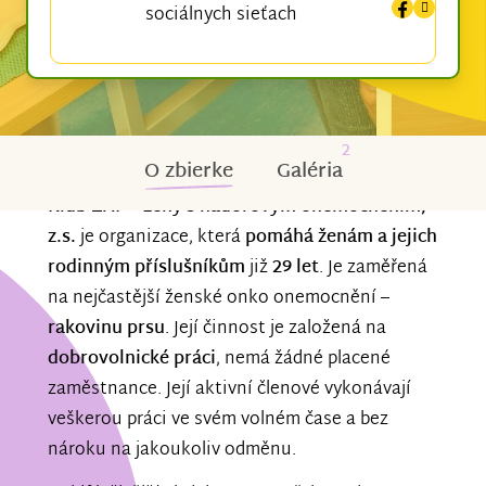
sociálnych sieťach
2
O zbierke
Galéria
Klub ŽAP – ženy s nádorovým onemocněním,
z.s.
je organizace, která
pomáhá ženám a jejich
rodinným příslušníkům
již
29 let
. Je zaměřená
na nejčastější ženské onko onemocnění –
rakovinu prsu
. Její činnost je založená na
dobrovolnické práci
, nemá žádné placené
zaměstnance. Její aktivní členové vykonávají
veškerou práci ve svém volném čase a bez
nároku na jakoukoliv odměnu.