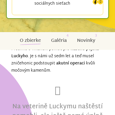
sociálnych sieťach
4
3
O zbierke
Galéria
Novinky
Prosíme o finanční pomoc pro
našeho pejska
Luckyho
. Je s námi už sedm let a teď musel
zničehonic podstoupit
akutní operaci
kvůli
močovým kamenům.
Na veterině Luckymu naštěstí