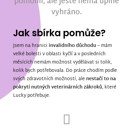
pomohli, ale ještě nemá úplně
vyhráno.
Jak sbírka pomůže?
Jsem na hranici
invalidního důchodu
– mám
velké bolesti v oblasti kyčlí a v posledních
měsících nemám možnost vydělávat si tolik,
kolik bych potřebovala. Do práce chodím podle
svých zdravotních možností, ale
nestačí to na
pokrytí nutných veterinárních zákroků
, které
Lucky potřebuje.