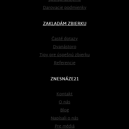
Darovacie podmienky
ZAKLADÁM ZBIERKU
Časté dotazy
Dvanástoro
Tipy pre úspešnú zbierku
Referencie
ZNESNÁZE21
Kontakt
O nás
Blog
Napísali o nás
Pre médiá