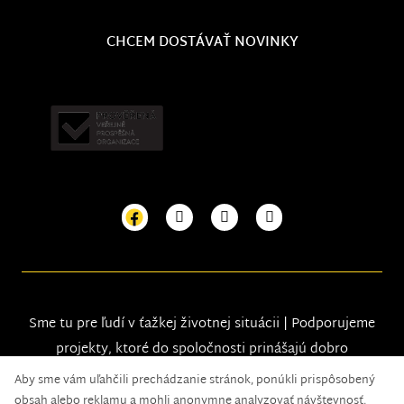
CHCEM DOSTÁVAŤ NOVINKY
Sme tu pre ľudí v ťažkej životnej situácii | Podporujeme
projekty, ktoré do spoločnosti prinášajú dobro
Aby sme vám uľahčili prechádzanie stránok, ponúkli prispôsobený
obsah alebo reklamu a mohli anonymne analyzovať návštevnosť,