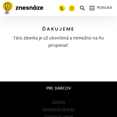
PONUKA
ĎAKUJEME
Táto zbierka je už ukončená a nemožno na ňu
prispievať.
PRE DARCOV
Zbierky
Ukončené zbierky
Spolupracujeme