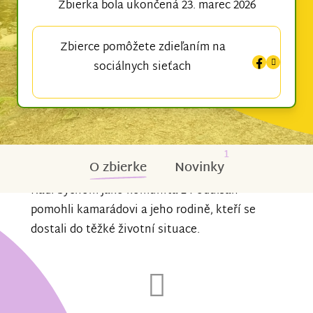
Zbierka bola ukončená 23. marec 2026
Zbierce pomôžete zdieľaním na
sociálnych sieťach
1
O zbierke
Novinky
Rádi bychom jako komunita z Podůlšan
pomohli kamarádovi a jeho rodině, kteří se
dostali do těžké životní situace.