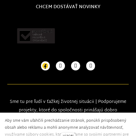
CHCEM DOSTÁVAŤ NOVINKY
Sme tu pre ľudí v ťažkej životnej situácii | Podporujeme
projekty, ktoré do spoločnosti prinášajú dobro
Aby sme vám uľahčili prechádzanie stránok, ponúkli prispôsobený
obsah alebo reklamu a mohli anonymne analyzovať návštevnosť,
využívame súbory cookies, ktoré zdieľame so svojimi partnermi pre
viacej