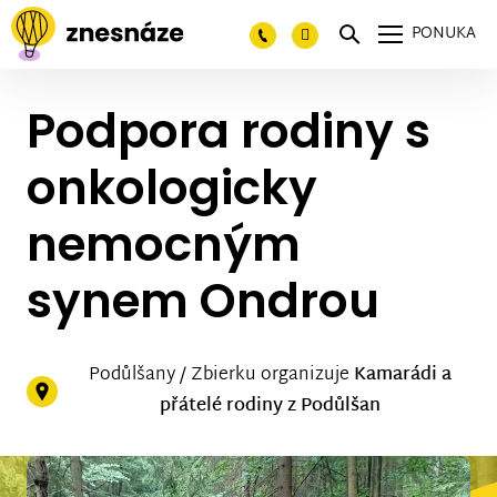
PONUKA
Podpora rodiny s
onkologicky
nemocným
synem Ondrou
Podůlšany / Zbierku organizuje
Kamarádi a
přátelé rodiny z Podůlšan