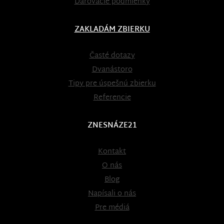
Darovacie podmienky
ZAKLADÁM ZBIERKU
Časté dotazy
Dvanástoro
Tipy pre úspešnú zbierku
Referencie
ZNESNÁZE21
Kontakt
O nás
Blog
Napísali o nás
Pre médiá