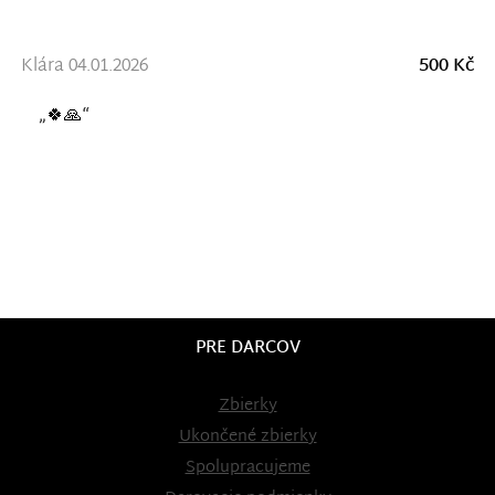
Klára 04.01.2026
500 Kč
„🍀🙏“
PRE DARCOV
Zbierky
Ukončené zbierky
Spolupracujeme