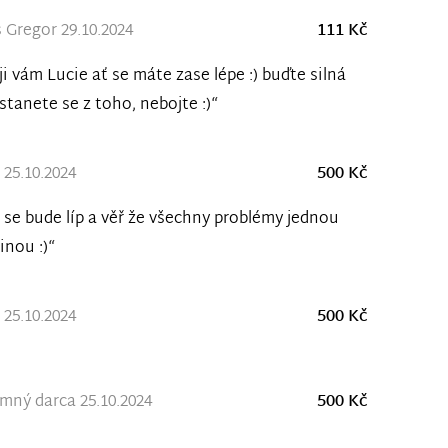
Gregor 29.10.2024
111 Kč
ji vám Lucie ať se máte zase lépe :) buďte silná
stanete se z toho, nebojte :)“
25.10.2024
500 Kč
 se bude líp a věř že všechny problémy jednou
nou :)“
25.10.2024
500 Kč
ný darca 25.10.2024
500 Kč