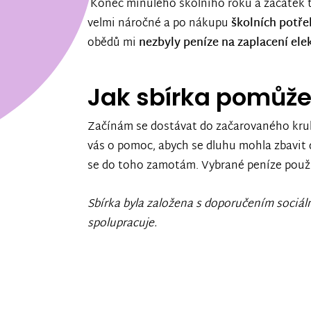
Konec minulého školního roku a začátek 
velmi náročné a po nákupu
školních potře
obědů mi
nezbyly peníze na zaplacení ele
Jak sbírka pomůž
Začínám se dostávat do začarovaného kruhu
vás o pomoc, abych se dluhu mohla zbavit dř
se do toho zamotám. Vybrané peníze použi
Sbírka byla založena s doporučením sociál
spolupracuje.