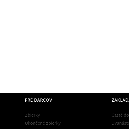
PRE DARCOV
ZAKLAD
Zbierky
Časté do
Ukončené zbierky
Dvanást