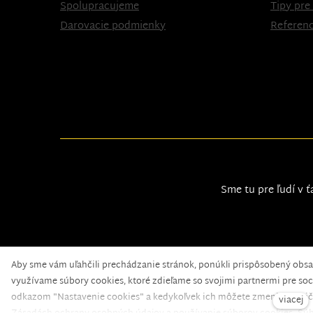
Spolupracujeme
Tipy pre
Darovacie podmienky
Referenc
Sme tu pre ľudí v ť
Aby sme vám uľahčili prechádzanie stránok, ponúkli prispôsobený obs
Nadační fond pomoci
© 2020 — web běží na
solidpi
využívame súbory cookies, ktoré zdieľame so svojimi partnermi pre soci
odkazom "Nastavenie cookies" a kedykoľvek ich môžete zmeniť v pätič
viacej