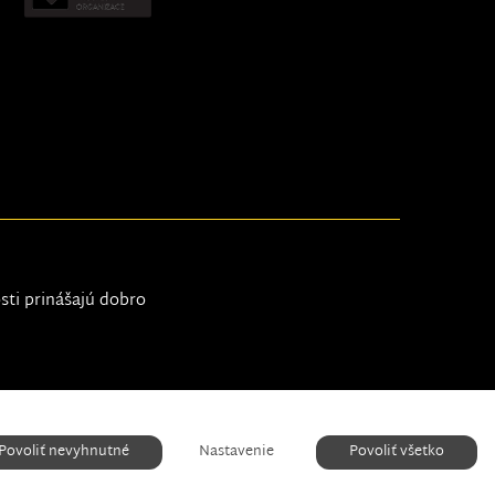
osti prinášajú dobro
Nastavenie cookies
Povoliť nevyhnutné
Nastavenie
Povoliť všetko