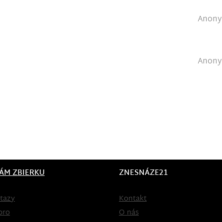
Anonym
Anonym
ÁM ZBIERKU
ZNESNÁZE21
tazy
Kontakt
oro
O nás