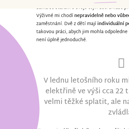
Sama se starám o svoje čtyři děti a naše p
Výživné mi chodí
nepravidelně nebo vůbe
zaměstnání. Dvě z dětí mají
individuální 
takovou práci, abych jim mohla odpoledne 
není úplně jednoduché.
V lednu letošního roku mi
elektřině ve výši cca 22 
velmi těžké splatit, ale 
zvládl