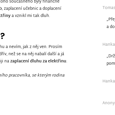
toho současného byly finančně
Tomas 
b
, zaplacení učebnic a doplacení
ktřiny
a vznikl mi tak dluh.
„Pře
a do
e?
Hanka 
 a nevím, jak z něj ven. Prosím
ív, než se na něj nabalí další a já
„Drž
ji na
zaplacení dluhu za elektřinu
.
pomi
ního pracovníka, se kterým rodina
Hanka 
Anonym