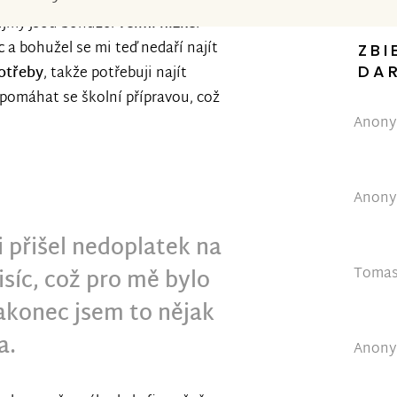
říjmy jsou bohužel
velmi nízké
.
c
a bohužel se mi teď nedaří najít
ZBI
DA
potřeby
, takže potřebuji najít
pomáhat se školní přípravou, což
Anonym
Anonym
 přišel nedoplatek na
Tomas 
tisíc, což pro mě bylo
nakonec jsem to nějak
a.
Anonym