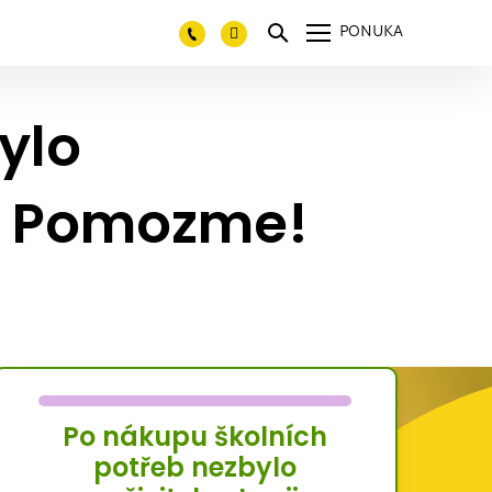
PONUKA
ylo
u. Pomozme!
Po nákupu školních
potřeb nezbylo