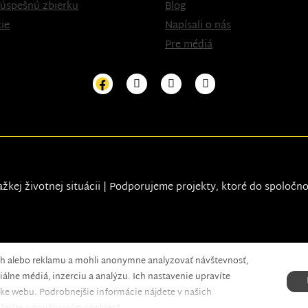
 úspešnú zbierku
Blog
ie
Napísali o nás
Pre médiá
ažkej životnej situácii | Podporujeme projekty, ktoré do spoločn
ah alebo reklamu a mohli anonymne analyzovať návštevnosť,
xels.
álne médiá, inzerciu a analýzu. Ich nastavenie upravíte
ke webu. Podrobnejšie informácie nájdete v našich