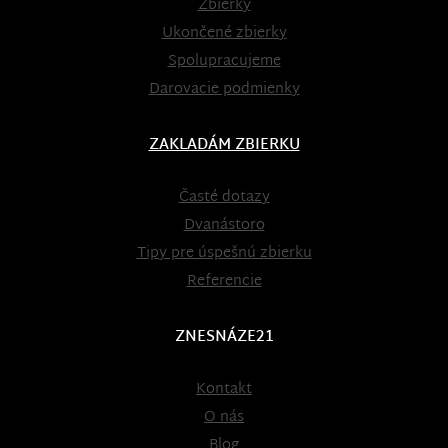
Zbierky
Ukončené zbierky
Spolupracujeme
Darovacie podmienky
ZAKLADÁM ZBIERKU
Časté dotazy
Dvanástoro
Tipy pre úspešnú zbierku
Referencie
ZNESNÁZE21
Kontakt
O nás
Blog