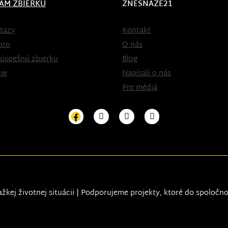
ÁM ZBIERKU
ZNESNÁZE21
tazy
Kontakt
oro
O nás
 úspešnú zbierku
Blog
ie
Napísali o nás
Pre médiá
ažkej životnej situácii | Podporujeme projekty, ktoré do spoločn