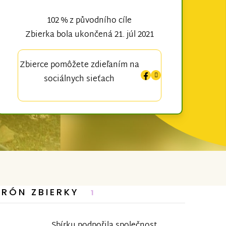
102 % z původního cíle
Zbierka bola ukončená 21. júl 2021
Zbierce pomôžete zdieľaním na
sociálnych sieťach
TRÓN ZBIERKY
1
Sbírku podpořila společnost