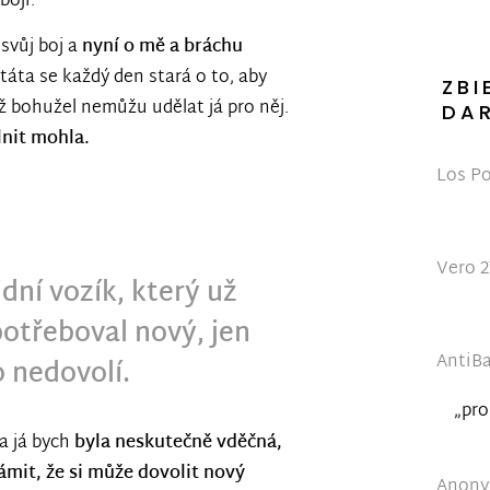
bojí.
svůj boj a
nyní o mě a bráchu
táta se každý den stará o to, aby
ZBI
 bohužel nemůžu udělat já pro něj.
DA
lnit mohla.
Los Po
Vero 2
idní vozík, který už
otřeboval nový, jen
AntiBa
 nedovolí.
„pro
a já bych
byla neskutečně vděčná,
mit, že si může dovolit nový
Anonym