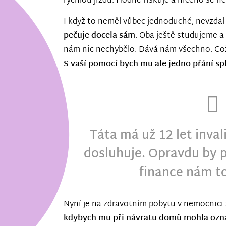
rychlou jízdu. Hodně riskuje a ničeho se ne
I když to neměl vůbec jednoduché, nevzdal 
pečuje docela sám
. Oba ještě studujeme a 
nám nic nechybělo. Dává nám všechno. Což
S vaší pomocí bych mu ale jedno přání sp
Táta má už 12 let inval
dosluhuje. Opravdu by p
finance nám to
Nyní je na zdravotním pobytu v nemocnici 
kdybych mu při návratu domů mohla ozná