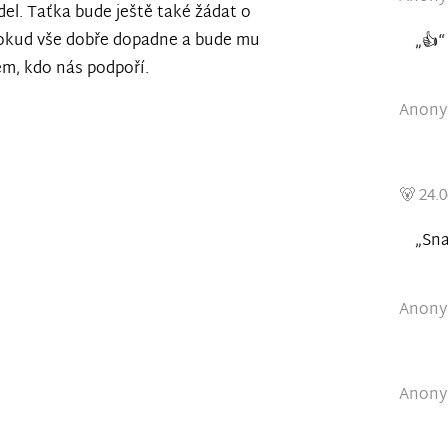
del. Taťka bude ještě také žádat o
 pokud vše dobře dopadne a bude mu
„👍“
em, kdo nás podpoří.
Anonym
🐻 24.
„Sna
Anonym
Anonym