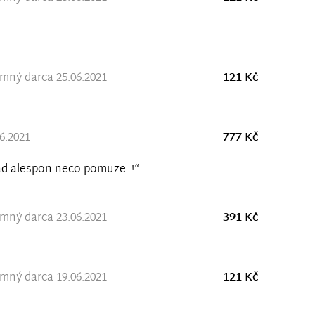
ný darca 25.06.2021
121 Kč
06.2021
777 Kč
d alespon neco pomuze..!“
ný darca 23.06.2021
391 Kč
ný darca 19.06.2021
121 Kč