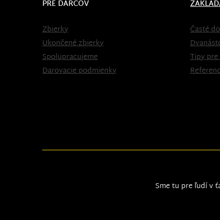
PRE DARCOV
ZAKLAD
Zbierky
Časté do
Ukončené zbierky
Dvanást
Spolupracujeme
Tipy pre
Darovacie podmienky
Referenc
Sme tu pre ľudí v ť