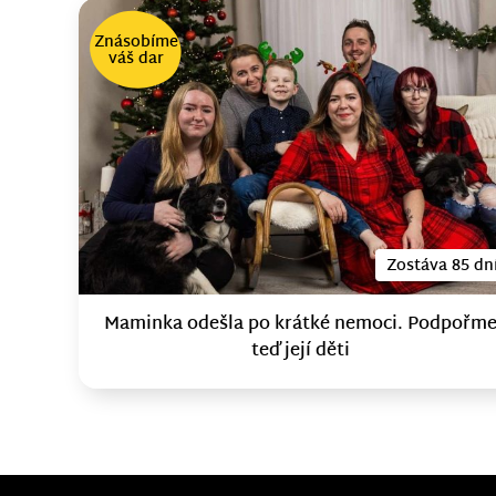
Znásobíme
váš dar
Zostáva 85 dn
Maminka odešla po krátké nemoci. Podpořm
teď její děti