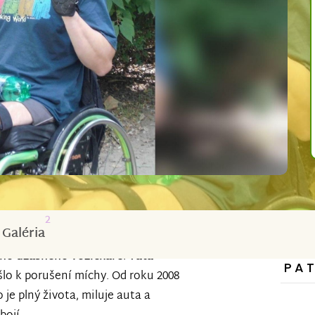
2
Galéria
ho úžasného vozíčkáře
.
Táta
PA
šlo k porušení míchy. Od roku 2008
to je plný života, miluje auta a