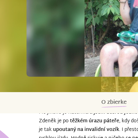
O zbierke
Mé jméno je Kateřina a
jsem dcerou jedno
Zdeněk je po
těžkém úrazu páteře
, kdy do
je tak
upoutaný na invalidní vozík
. I přes