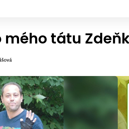
o mého tátu Zdeň
ášová