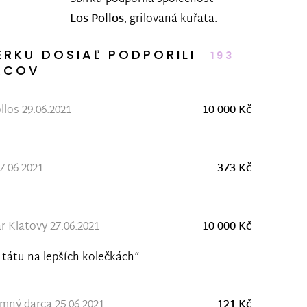
Los Pollos
, grilovaná kuřata.
ERKU DOSIAĽ PODPORILI
193
RCOV
llos 29.06.2021
10 000 Kč
7.06.2021
373 Kč
r Klatovy 27.06.2021
10 000 Kč
 tátu na lepších kolečkách“
ný darca 25.06.2021
121 Kč