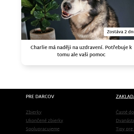
Zostáva 2 dn
Charlie má naději na uzdravení. Potřebuje k
tomu ale vaši pomoc
PRE DARCOV
ZAKLAD
Zbierky
Časté do
Ukončené zbierky
Dvanást
Spolupracujeme
Tipy pre