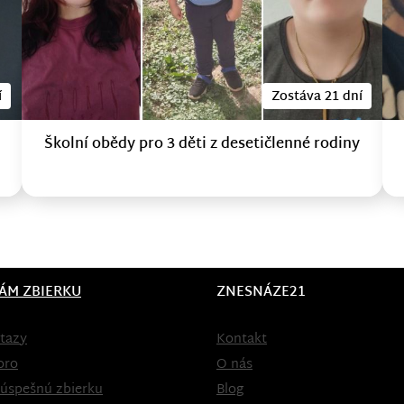
í
Zostáva 21 dní
Školní obědy pro 3 děti z desetičlenné rodiny
ÁM ZBIERKU
ZNESNÁZE21
tazy
Kontakt
oro
O nás
 úspešnú zbierku
Blog