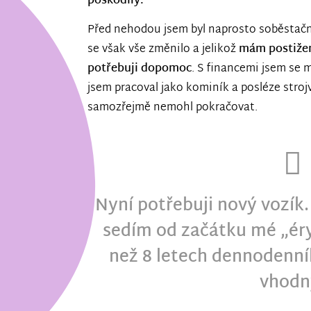
poškodily.
Před nehodou jsem byl naprosto soběstačný,
se však vše změnilo a jelikož
mám postižen
potřebuji dopomoc
. S financemi jsem se
jsem pracoval jako kominík a posléze stroj
samozřejmě nemohl pokračovat.
Nyní potřebuji nový vozík
sedím od začátku mé „éry
než 8 letech dennodenní
vhodn