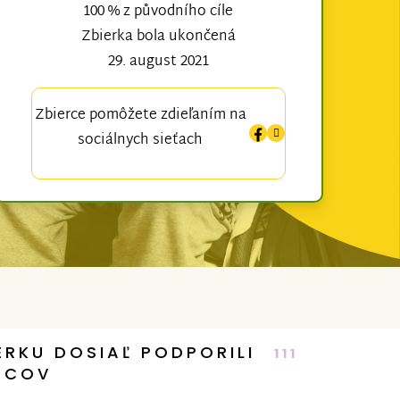
100 % z původního cíle
Zbierka bola ukončená
29. august 2021
Zbierce pomôžete zdieľaním na
sociálnych sieťach
ERKU DOSIAĽ PODPORILI
111
RCOV