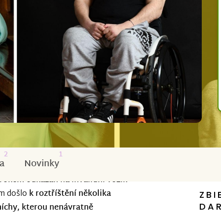
2
1
a
Novinky
 rokem odkázán na invalidní vozík
ém došlo
k roztříštění několika
ZBI
DA
íchy, kterou nenávratně