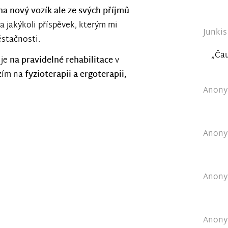
na nový vozík ale ze svých příjmů
a jakýkoli příspěvek, kterým mi
Junkis
ěstačnosti.
„Čau
 je
na pravidelné rehabilitace
v
zím na
fyzioterapii a ergoterapii,
Anonym
Anonym
Anonym
Anonym