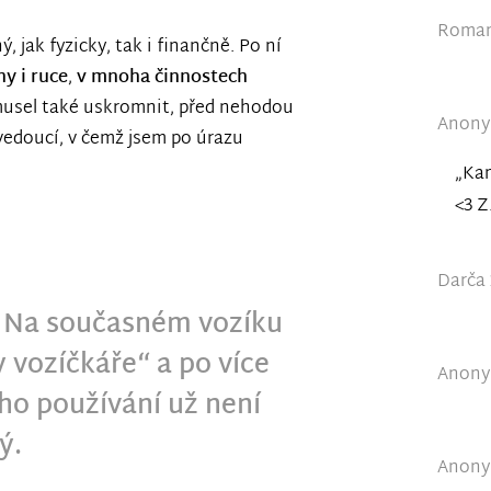
Roman 
 jak fyzicky, tak i finančně. Po ní
y i ruce
,
v mnoha činnostech
 musel také uskromnit, před nehodou
Anonym
vedoucí, v čemž jsem po úrazu
„Kam
<3 Z.
Darča 
. Na současném vozíku
 vozíčkáře“ a po více
Anonym
ho používání už není
ý.
Anonym