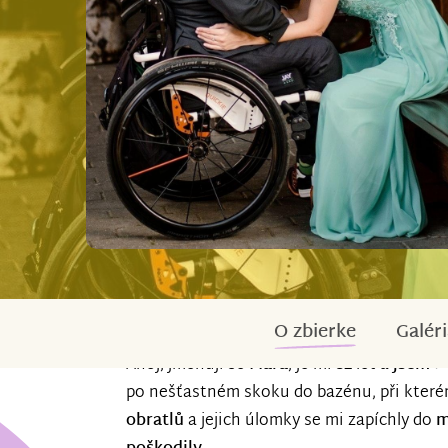
O zbierke
Galéri
Ahoj, jmenuji se
Mára
, je mi 32 let a
jsem 9
po nešťastném skoku do bazénu, při kter
obratlů
a jejich úlomky se mi zapíchly do
m