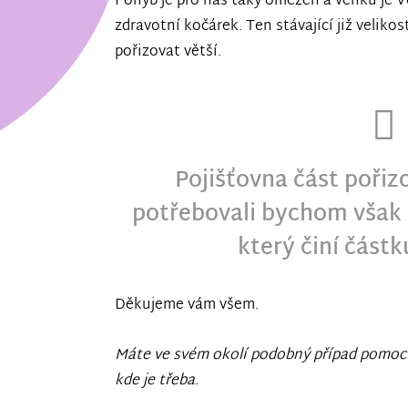
Pohyb je pro nás taky omezen a venku je 
zdravotní kočárek. Ten stávající již velik
pořizovat větší.
Pojišťovna část pořiz
potřebovali bychom však
který činí částk
Děkujeme vám všem.
Máte ve svém okolí podobný případ pomoc
kde je třeba
.