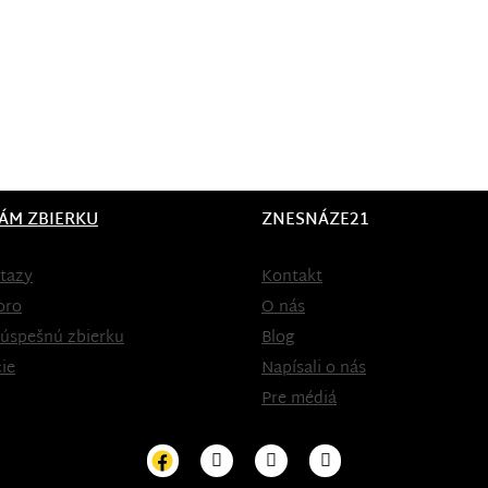
ÁM ZBIERKU
ZNESNÁZE21
tazy
Kontakt
oro
O nás
 úspešnú zbierku
Blog
ie
Napísali o nás
Pre médiá