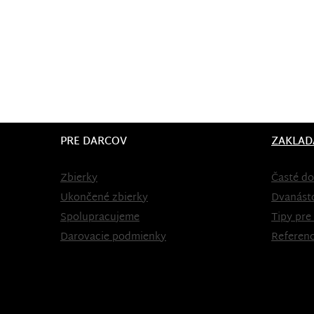
PRE DARCOV
ZAKLAD
Zbierky
Časté do
Ukončené zbierky
Dvanást
Spolupracujeme
Tipy pre
Darovacie podmienky
Referenc