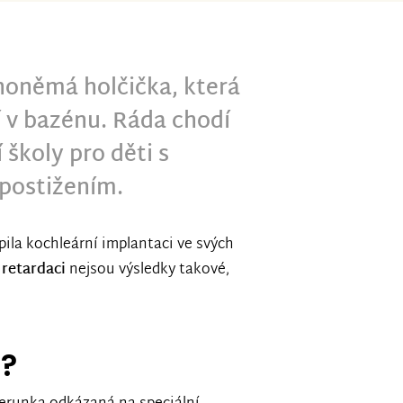
honěmá holčička, která
 v bazénu. Ráda chodí
 školy pro děti s
postižením.
pila kochleární implantaci ve svých
 retardaci
nejsou výsledky takové,
e?