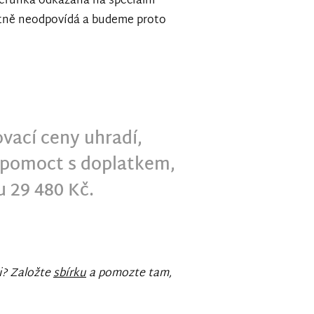
Verunka odkázaná na speciální
ostně neodpovídá a budeme proto
ovací ceny uhradí,
 pomoct s doplatkem,
u 29 480 Kč.
i? Založte
sbírku
a pomozte tam,