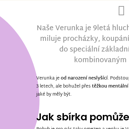
Naše Verunka je 9letá hluc
miluje procházky, koupání
do speciální základní
kombinovaným 
Verunka je
od narození neslyšící
. Podstou
3 letech, ale bohužel přes
těžkou mentální
jaké by měly být.
Jak sbírka pomůž